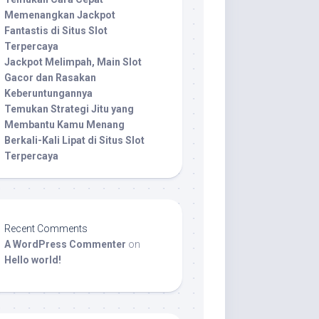
Memenangkan Jackpot
Fantastis di Situs Slot
Terpercaya
Jackpot Melimpah, Main Slot
Gacor dan Rasakan
Keberuntungannya
Temukan Strategi Jitu yang
Membantu Kamu Menang
Berkali-Kali Lipat di Situs Slot
Terpercaya
Recent Comments
A WordPress Commenter
on
Hello world!