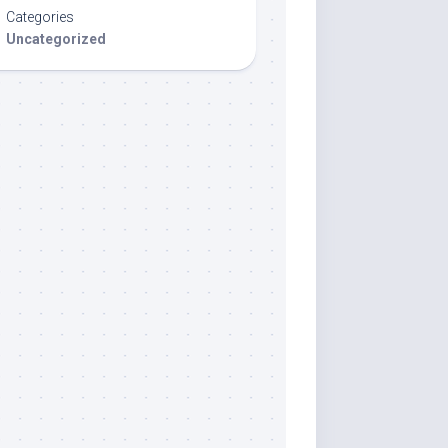
Categories
Uncategorized