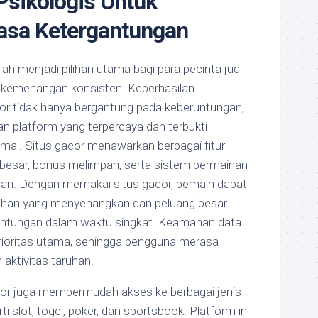
Psikologis Untuk
asa Ketergantungan
lah menjadi pilihan utama bagi para pecinta judi
h kemenangan konsisten. Keberhasilan
r tidak hanya bergantung pada keberuntungan,
an platform yang terpercaya dan terbukti
mal. Situs gacor menawarkan berbagai fitur
 besar, bonus melimpah, serta sistem permainan
an. Dengan memakai situs gacor, pemain dapat
uhan yang menyenangkan dan peluang besar
ntungan dalam waktu singkat. Keamanan data
prioritas utama, sehingga pengguna merasa
aktivitas taruhan.
or juga mempermudah akses ke berbagai jenis
i slot, togel, poker, dan sportsbook. Platform ini