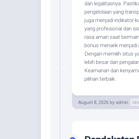
dan legalitasnya. Pastik
pengelolaan yang transpa
juga menjadi indikator k
yang profesional dan s
rasa aman saat bermain.
bonus menarik menjadi n
Dengan memilih situs y
lebih besar dan pengal
Keamanan dan kenyama
pilihan terbaik.
August 8, 2026
by
admin
Unc