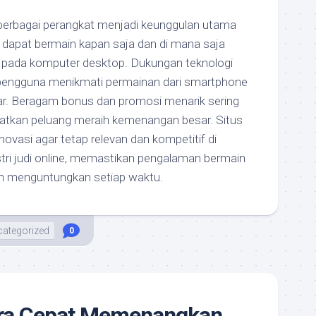
erbagai perangkat menjadi keunggulan utama
n dapat bermain kapan saja dan di mana saja
 pada komputer desktop. Dukungan teknologi
engguna menikmati permainan dari smartphone
car. Beragam bonus dan promosi menarik sering
katkan peluang meraih kemenangan besar. Situs
ovasi agar tetap relevan dan kompetitif di
tri judi online, memastikan pengalaman bermain
 menguntungkan setiap waktu.
ategorized
0
ra Cepat Memenangkan