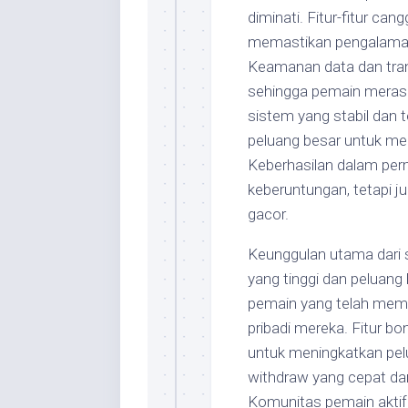
diminati. Fitur-fitur ca
memastikan pengalaman
Keamanan data dan trans
sehingga pemain merasa
sistem yang stabil dan
peluang besar untuk mer
Keberhasilan dalam per
keberuntungan, tetapi ju
gacor.
Keunggulan utama dari 
yang tinggi dan peluan
pemain yang telah memb
pribadi mereka. Fitur b
untuk meningkatkan pelu
withdraw yang cepat dan
Komunitas pemain aktif