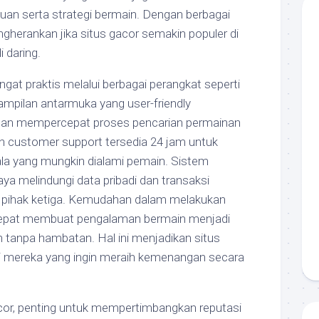
an serta strategi bermain. Dengan berbagai
ngherankan jika situs gacor semakin populer di
 daring.
gat praktis melalui berbagai perangkat seperti
ampilan antarmuka yang user-friendly
an mempercepat proses pencarian permainan
 dan customer support tersedia 24 jam untuk
a yang mungkin dialami pemain. Sistem
a melindungi data pribadi dan transaksi
 pihak ketiga. Kemudahan dalam melakukan
 cepat membuat pengalaman bermain menjadi
 tanpa hambatan. Hal ini menjadikan situs
gi mereka yang ingin meraih kemenangan secara
cor, penting untuk mempertimbangkan reputasi