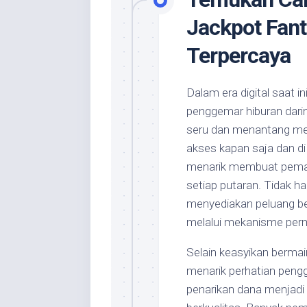
Jackpot Fanta
Terpercaya
Dalam era digital saat i
penggemar hiburan dari
seru dan menantang me
akses kapan saja dan di 
menarik membuat pemai
setiap putaran. Tidak h
menyediakan peluang b
melalui mekanisme perm
Selain keasyikan berma
menarik perhatian pen
penarikan dana menjadi p