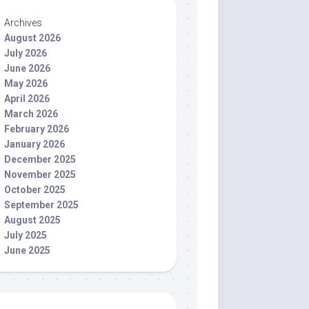
Archives
August 2026
July 2026
June 2026
May 2026
April 2026
March 2026
February 2026
January 2026
December 2025
November 2025
October 2025
September 2025
August 2025
July 2025
June 2025