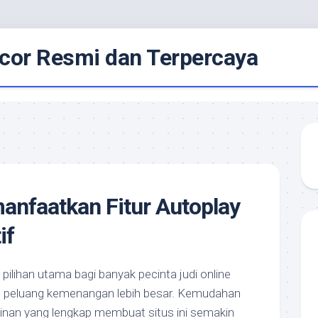
acor Resmi dan Terpercaya
anfaatkan Fitur Autoplay
if
pilihan utama bagi banyak pecinta judi online
n peluang kemenangan lebih besar. Kemudahan
ainan yang lengkap membuat situs ini semakin