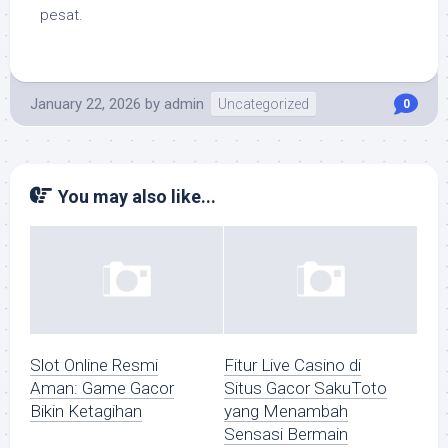
pesat.
January 22, 2026
by
admin
Uncategorized
0
You may also like...
Slot Online Resmi
Fitur Live Casino di
Aman: Game Gacor
Situs Gacor SakuToto
Bikin Ketagihan
yang Menambah
Sensasi Bermain