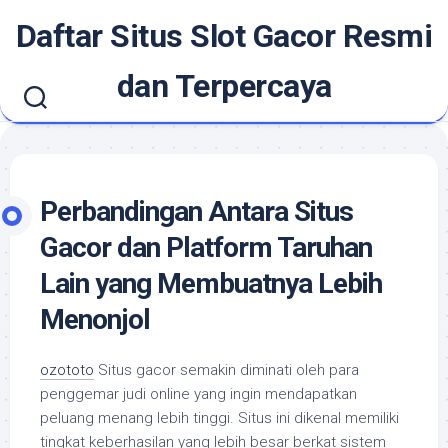
Skip
Daftar Situs Slot Gacor Resmi
to
content
dan Terpercaya
Perbandingan Antara Situs
Gacor dan Platform Taruhan
Lain yang Membuatnya Lebih
Menonjol
ozototo
Situs gacor semakin diminati oleh para
penggemar judi online yang ingin mendapatkan
peluang menang lebih tinggi. Situs ini dikenal memiliki
tingkat keberhasilan yang lebih besar berkat sistem