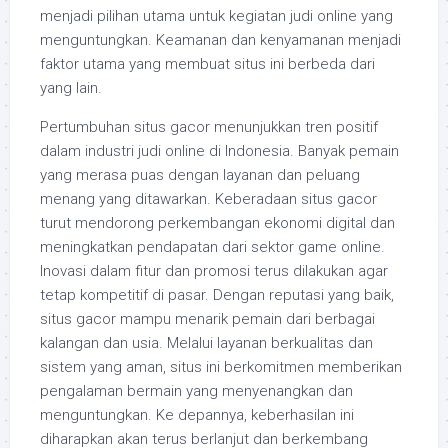
menjadi pilihan utama untuk kegiatan judi online yang
menguntungkan. Keamanan dan kenyamanan menjadi
faktor utama yang membuat situs ini berbeda dari
yang lain.
Pertumbuhan situs gacor menunjukkan tren positif
dalam industri judi online di Indonesia. Banyak pemain
yang merasa puas dengan layanan dan peluang
menang yang ditawarkan. Keberadaan situs gacor
turut mendorong perkembangan ekonomi digital dan
meningkatkan pendapatan dari sektor game online.
Inovasi dalam fitur dan promosi terus dilakukan agar
tetap kompetitif di pasar. Dengan reputasi yang baik,
situs gacor mampu menarik pemain dari berbagai
kalangan dan usia. Melalui layanan berkualitas dan
sistem yang aman, situs ini berkomitmen memberikan
pengalaman bermain yang menyenangkan dan
menguntungkan. Ke depannya, keberhasilan ini
diharapkan akan terus berlanjut dan berkembang