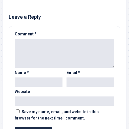
Leave a Reply
Comment
*
Name
*
Email
*
Website
Save my name, email, and website in this
browser for the next time I comment.