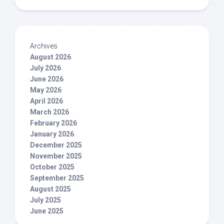
Archives
August 2026
July 2026
June 2026
May 2026
April 2026
March 2026
February 2026
January 2026
December 2025
November 2025
October 2025
September 2025
August 2025
July 2025
June 2025