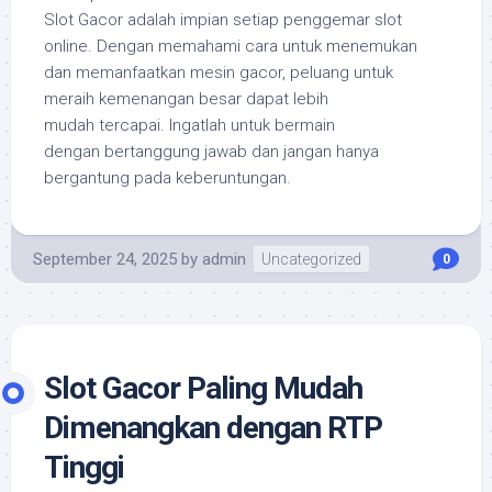
Slot Gacor adalah impian setiap penggemar slot
online. Dengan memahami cara untuk menemukan
dan memanfaatkan mesin gacor, peluang untuk
meraih kemenangan besar dapat lebih
mudah tercapai. Ingatlah untuk bermain
dengan bertanggung jawab dan jangan hanya
bergantung pada keberuntungan.
September 24, 2025
by
admin
Uncategorized
0
Slot Gacor Paling Mudah
Dimenangkan dengan RTP
Tinggi