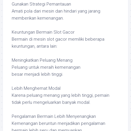
Gunakan Strategi Pemantauan
Amati pola dari mesin dan hindari yang jarang
memberikan kemenangan.
Keuntungan Bermain Slot Gacor
Bermain di mesin slot gacor memiliki beberapa
keuntungan, antara lain:
Meningkatkan Peluang Menang
Peluang untuk meraih kemenangan
besar menjadi lebih tinggi.
Lebih Menghemat Modal
Karena peluang menang yang lebih tinggi, pemain
tidak perlu mengeluarkan banyak modal.
Pengalaman Bermain Lebih Menyenangkan
Kemenangan beruntun menjadikan pengalaman
bermain lebih seru dan memuaskan.