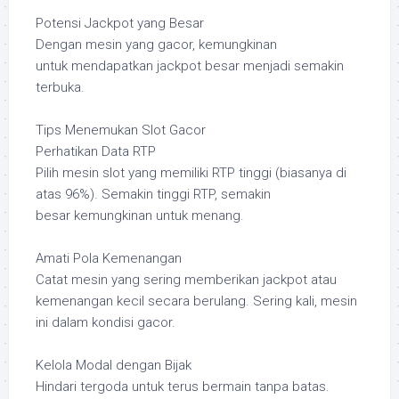
Potensi Jackpot yang Besar
Dengan mesin yang gacor, kemungkinan
untuk mendapatkan jackpot besar menjadi semakin
terbuka.
Tips Menemukan Slot Gacor
Perhatikan Data RTP
Pilih mesin slot yang memiliki RTP tinggi (biasanya di
atas 96%). Semakin tinggi RTP, semakin
besar kemungkinan untuk menang.
Amati Pola Kemenangan
Catat mesin yang sering memberikan jackpot atau
kemenangan kecil secara berulang. Sering kali, mesin
ini dalam kondisi gacor.
Kelola Modal dengan Bijak
Hindari tergoda untuk terus bermain tanpa batas.