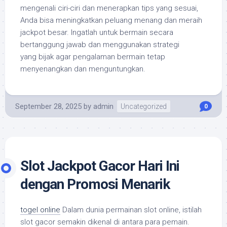
mengenali ciri-ciri dan menerapkan tips yang sesuai,
Anda bisa meningkatkan peluang menang dan meraih
jackpot besar. Ingatlah untuk bermain secara
bertanggung jawab dan menggunakan strategi
yang bijak agar pengalaman bermain tetap
menyenangkan dan menguntungkan.
September 28, 2025
by
admin
Uncategorized
0
Slot Jackpot Gacor Hari Ini
dengan Promosi Menarik
togel online
Dalam dunia permainan slot online, istilah
slot gacor semakin dikenal di antara para pemain.