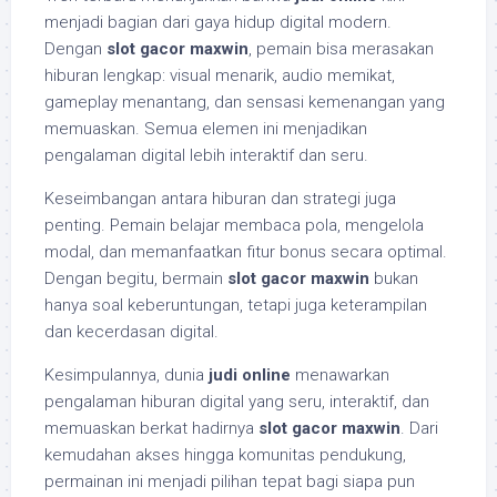
menjadi bagian dari gaya hidup digital modern.
Dengan
slot gacor maxwin
, pemain bisa merasakan
hiburan lengkap: visual menarik, audio memikat,
gameplay menantang, dan sensasi kemenangan yang
memuaskan. Semua elemen ini menjadikan
pengalaman digital lebih interaktif dan seru.
Keseimbangan antara hiburan dan strategi juga
penting. Pemain belajar membaca pola, mengelola
modal, dan memanfaatkan fitur bonus secara optimal.
Dengan begitu, bermain
slot gacor maxwin
bukan
hanya soal keberuntungan, tetapi juga keterampilan
dan kecerdasan digital.
Kesimpulannya, dunia
judi online
menawarkan
pengalaman hiburan digital yang seru, interaktif, dan
memuaskan berkat hadirnya
slot gacor maxwin
. Dari
kemudahan akses hingga komunitas pendukung,
permainan ini menjadi pilihan tepat bagi siapa pun