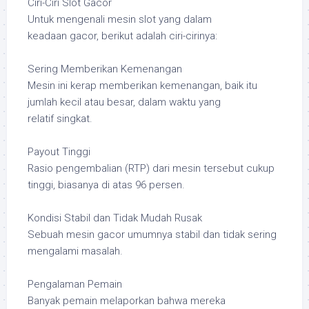
Ciri-Ciri Slot Gacor
Untuk mengenali mesin slot yang dalam
keadaan gacor, berikut adalah ciri-cirinya:
Sering Memberikan Kemenangan
Mesin ini kerap memberikan kemenangan, baik itu
jumlah kecil atau besar, dalam waktu yang
relatif singkat.
Payout Tinggi
Rasio pengembalian (RTP) dari mesin tersebut cukup
tinggi, biasanya di atas 96 persen.
Kondisi Stabil dan Tidak Mudah Rusak
Sebuah mesin gacor umumnya stabil dan tidak sering
mengalami masalah.
Pengalaman Pemain
Banyak pemain melaporkan bahwa mereka