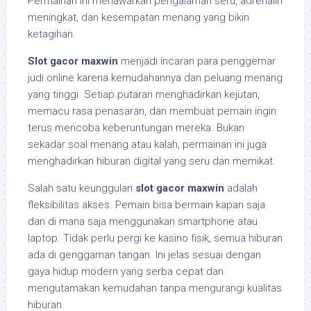
Permainan ini menawarkan pengalaman seru, adrenalin
meningkat, dan kesempatan menang yang bikin
ketagihan.
Slot gacor maxwin
menjadi incaran para penggemar
judi online karena kemudahannya dan peluang menang
yang tinggi. Setiap putaran menghadirkan kejutan,
memacu rasa penasaran, dan membuat pemain ingin
terus mencoba keberuntungan mereka. Bukan
sekadar soal menang atau kalah, permainan ini juga
menghadirkan hiburan digital yang seru dan memikat.
Salah satu keunggulan
slot gacor maxwin
adalah
fleksibilitas akses. Pemain bisa bermain kapan saja
dan di mana saja menggunakan smartphone atau
laptop. Tidak perlu pergi ke kasino fisik, semua hiburan
ada di genggaman tangan. Ini jelas sesuai dengan
gaya hidup modern yang serba cepat dan
mengutamakan kemudahan tanpa mengurangi kualitas
hiburan.