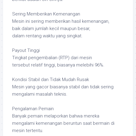
Sering Memberikan Kemenangan
Mesin ini sering memberikan hasil kemenangan,
baik dalam jumlah kecil maupun besar,
dalam rentang waktu yang singkat.
Payout Tinggi
Tingkat pengembalian (RTP) dari mesin
tersebut relatif tinggi, biasanya melebihi 96%.
Kondisi Stabil dan Tidak Mudah Rusak
Mesin yang gacor biasanya stabil dan tidak sering
mengalami masalah teknis.
Pengalaman Pemain
Banyak pemain melaporkan bahwa mereka
mengalami kemenangan beruntun saat bermain di
mesin tertentu.