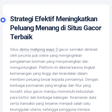
Strategi Efektif Meningkatkan
Peluang Menang di Situs Gacor
Terbaik
Situs
demo mahjong ways 2
gacor semakin diminati
oleh pecinta judi online yang menginginkan
pengalaman bermain yang menyenangkan dan
menguntungkan. Platform ini dikenal karena tingkat
kemenangan yang tinggi dan keandalan dalam
memberi peluang besar kepada pemainnya. Dengan
berbagai permainan yang lengkap dan fitur yang
inovatif, situs gacor mampu memenuhi kebutuhan
para bettor dari berbagai kalangan. Keamanan data
serta transaksi yang terjamin menjadi salah satu
keunggulan utama, sehingga pengguna merasa