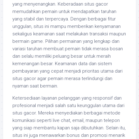
yang menyenangkan. Keberadaan situs gacor
memudahkan pemain untuk mendapatkan taruhan
yang stabil dan terpercaya. Dengan berbagai fitur
unggulan, situs ini mampu memberikan kenyamanan
sekaligus keamanan saat melakukan transaksi maupun
bermain game. Pilihan permainan yang lengkap dan
variasi taruhan membuat pemain tidak merasa bosan
dan selalu memiliki peluang besar untuk meraih
kemenangan besar. Keamanan data dan sistem
pembayaran yang cepat menjadi prioritas utama dari
situs gacor agar pemain merasa terlindungi dan
nyaman saat bermain.
Ketersediaan layanan pelanggan yang responsif dan
profesional menjadi salah satu keunggulan utama dari
situs gacor. Mereka menyediakan berbagai metode
komunikasi seperti live chat, email, maupun telepon
yang siap membantu kapan saja dibutuhkan. Selain itu,
situs ini juga menawarkan bonus dan promosi menarik