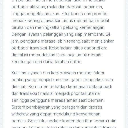
simpel dan intuitif memudahkan dalam melakukan
berbagai aktivitas, mulai dari deposit, penarikan,
hingga pengelolaan akun. Fitur bonus dan promosi
menarik sering ditawarkan untuk menambah modal
taruhan dan meningkatkan peluang kemenangan.
Dengan layanan pelanggan yang siap membantu 24
jam, pengguna merasa lebih tenang saat menjalankan
berbagai transaksi. Keberadaan situs gacor di era
digital ini memudahkan siapa saja untuk meraih
keuntungan dari dunia taruhan online.
Kualitas layanan dan kepercayaan menjadi faktor
penting yang menjadikan situs gacor tetap eksis dan
diminati. Komitmen terhadap keamanan data pribadi
dan transaksi finansial menjadi prioritas utama,
sehingga pengguna merasa aman saat bermain.
Sistem pembayaran yang beragam dan proses
withdraw yang cepat mendukung kenyamanan
pemain. Selain itu, update konten dan fitur secara rutin
membuat situs ini tetap relevan dan kompetitif. Banyak