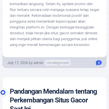
komunikasi langsung. Selain itu, update promo dan
fitur terbaru secara rutin menjaga suasana tetap segar
dan menarik. Keberadaan testimonial positif dari
pengguna setia menambah kepercayaan akan
integritas platform ini. Dengan berbagai keunggulan
tersebut, tidak heran jika situs gacor semakin diminati
dan menjadi pilihan utama bagi penggemar judi online
yang ingin meraih kemenangan secara konsisten.
July 17, 2026
by
admin
Uncategorized
0
Pandangan Mendalam tentang
Perkembangan Situs Gacor
Saat Ini