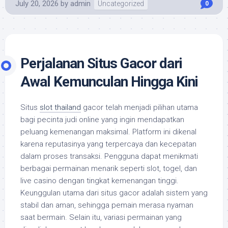
July 20, 2026
by
admin
Uncategorized
0
Perjalanan Situs Gacor dari
Awal Kemunculan Hingga Kini
Situs
slot thailand
gacor telah menjadi pilihan utama
bagi pecinta judi online yang ingin mendapatkan
peluang kemenangan maksimal. Platform ini dikenal
karena reputasinya yang terpercaya dan kecepatan
dalam proses transaksi. Pengguna dapat menikmati
berbagai permainan menarik seperti slot, togel, dan
live casino dengan tingkat kemenangan tinggi.
Keunggulan utama dari situs gacor adalah sistem yang
stabil dan aman, sehingga pemain merasa nyaman
saat bermain. Selain itu, variasi permainan yang