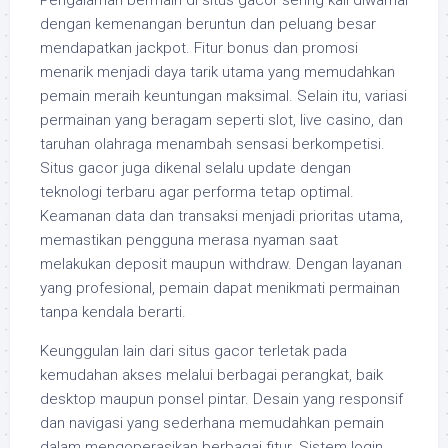
Pengalaman bermain di situs gacor sering kali diwarnai
dengan kemenangan beruntun dan peluang besar
mendapatkan jackpot. Fitur bonus dan promosi
menarik menjadi daya tarik utama yang memudahkan
pemain meraih keuntungan maksimal. Selain itu, variasi
permainan yang beragam seperti slot, live casino, dan
taruhan olahraga menambah sensasi berkompetisi.
Situs gacor juga dikenal selalu update dengan
teknologi terbaru agar performa tetap optimal.
Keamanan data dan transaksi menjadi prioritas utama,
memastikan pengguna merasa nyaman saat
melakukan deposit maupun withdraw. Dengan layanan
yang profesional, pemain dapat menikmati permainan
tanpa kendala berarti.
Keunggulan lain dari situs gacor terletak pada
kemudahan akses melalui berbagai perangkat, baik
desktop maupun ponsel pintar. Desain yang responsif
dan navigasi yang sederhana memudahkan pemain
dalam mengoperasikan berbagai fitur. Sistem login