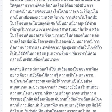
ให้คุณสามารถเพลิดเพลินกับสล็อตได้อย่างยั่งยืน การ
กำหนดเป้าหมายชัดเจนและไม่โลภมากจะช่วยให้คุณไม่
ตกเป็นเหยื่อของความหวังที่ผิดหวัง การเลือกเว็บไซต์ที่มี
โปรโมชั่นและโบนัสสุดพิเศษก็เป็นอีกหนึ่งกลยุทธ์ที่ช่วย
เพิ่มทุนในการเล่น เช่น เครดิตฟรีสำหรับสมาชิกใหม่ หรือ
โปรโมชั่นคืนยอดเสีย ซึ่งสามารถนำไปต่อยอดในการเล่น
เกมสล็อตเพื่อเพิ่มโอกาสชนะในรอบต่อไป นอกจากนี้ การ
ติดตามข่าวสารและเทคนิคจากกลุ่มชุมชนหรือเว็บไซต์รีวิว
ก็เป็นวิธีที่ดีในการเรียนรู้แนวทางใหม่ ๆ ที่อาจทำให้คุณ
กลายเป็นเซียนสล็อตในอนาคต
สุดท้ายนี้ การเล่นสล็อตไม่ใช่แค่เรื่องของโชคชะตาเพียง
อย่างเดียว แต่ยังต้องใช้ความรู้ ความเข้าใจ และความ
ระมัดระวังในการวางแผนเพื่อให้การเล่นเป็นไปอย่าง
สนุกสนานและประสบความสำเร็จอย่างยั่งยืน เริ่มต้นด้วย
ความสนใจและความกล้าหาญ แล้วคุณอาจพบว่าความ
ร่ำรวยอยู่ใกล้แค่เอื้อมเพียงแค่ปลายนิ้วสัมผัสวงล้อแห่งโชค
ลาภนี้ การเลือกเล่นในเวลาที่เหมาะสมและรู้จักหยุดเมื่อได้
กำไรเป็นสิ่งสำคัญที่จะช่วยให้คุณสามารถสนุกไปกับเกม