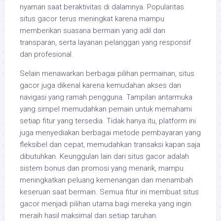
nyaman saat beraktivitas di dalamnya. Popularitas
situs gacor terus meningkat karena mampu
memberikan suasana bermain yang adil dan
transparan, serta layanan pelanggan yang responsif
dan profesional.
Selain menawarkan berbagai pilihan permainan, situs
gacor juga dikenal karena kemudahan akses dan
navigasi yang ramah pengguna. Tampilan antarmuka
yang simpel memudahkan pemain untuk memahami
setiap fitur yang tersedia. Tidak hanya itu, platform ini
juga menyediakan berbagai metode pembayaran yang
fleksibel dan cepat, memudahkan transaksi kapan saja
dibutuhkan. Keunggulan lain dari situs gacor adalah
sistem bonus dan promosi yang menarik, mampu
meningkatkan peluang kemenangan dan menambah
keseruan saat bermain. Semua fitur ini membuat situs
gacor menjadi pilihan utama bagi mereka yang ingin
meraih hasil maksimal dari setiap taruhan.