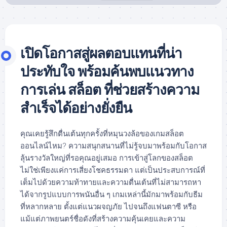
เปิดโอกาสสู่ผลตอบแทนที่น่า
ประทับใจ พร้อมค้นพบแนวทาง
การเล่น สล็อต ที่ช่วยสร้างความ
สำเร็จได้อย่างยั่งยืน
คุณเคยรู้สึกตื่นเต้นทุกครั้งที่หมุนวงล้อของเกมสล็อต
ออนไลน์ไหม? ความสนุกสนานที่ไม่รู้จบมาพร้อมกับโอกาส
ลุ้นรางวัลใหญ่ที่รอคุณอยู่เสมอ การเข้าสู่โลกของสล็อต
ไม่ใช่เพียงแค่การเสี่ยงโชคธรรมดา แต่เป็นประสบการณ์ที่
เต็มไปด้วยความท้าทายและความตื่นเต้นที่ไม่สามารถหา
ได้จากรูปแบบการพนันอื่น ๆ เกมเหล่านี้มักมาพร้อมกับธีม
ที่หลากหลาย ตั้งแต่แนวผจญภัย ไปจนถึงแฟนตาซี หรือ
แม้แต่ภาพยนตร์ชื่อดังที่สร้างความคุ้นเคยและความ