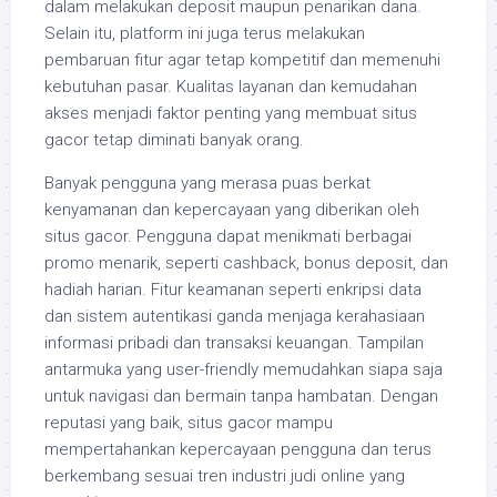
dalam melakukan deposit maupun penarikan dana.
Selain itu, platform ini juga terus melakukan
pembaruan fitur agar tetap kompetitif dan memenuhi
kebutuhan pasar. Kualitas layanan dan kemudahan
akses menjadi faktor penting yang membuat situs
gacor tetap diminati banyak orang.
Banyak pengguna yang merasa puas berkat
kenyamanan dan kepercayaan yang diberikan oleh
situs gacor. Pengguna dapat menikmati berbagai
promo menarik, seperti cashback, bonus deposit, dan
hadiah harian. Fitur keamanan seperti enkripsi data
dan sistem autentikasi ganda menjaga kerahasiaan
informasi pribadi dan transaksi keuangan. Tampilan
antarmuka yang user-friendly memudahkan siapa saja
untuk navigasi dan bermain tanpa hambatan. Dengan
reputasi yang baik, situs gacor mampu
mempertahankan kepercayaan pengguna dan terus
berkembang sesuai tren industri judi online yang