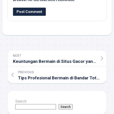
NEXT
Keuntungan Bermain di Situs Gacor yang Menawarkan Kemudahan Transaksi
PREVIOUS
Tips Profesional Bermain di Bandar Toto Macau Berkualitas
Search
Search