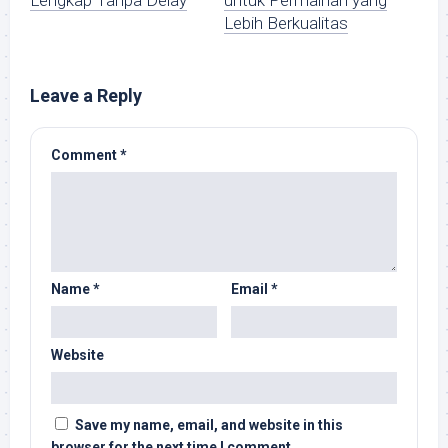
Lengkap Tanpa Delay
untuk Permainan yang
Lebih Berkualitas
Leave a Reply
Comment
*
Name
*
Email
*
Website
Save my name, email, and website in this
browser for the next time I comment.