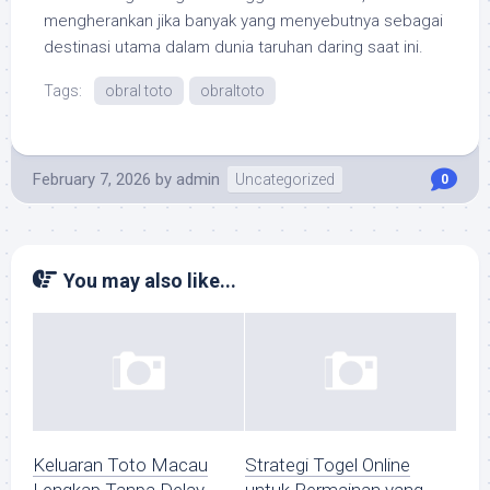
mengherankan jika banyak yang menyebutnya sebagai
destinasi utama dalam dunia taruhan daring saat ini.
Tags:
obral toto
obraltoto
February 7, 2026
by
admin
Uncategorized
0
You may also like...
Keluaran Toto Macau
Strategi Togel Online