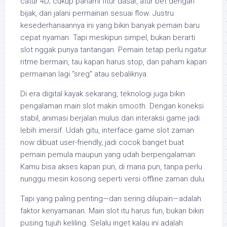
catur 4D; cukup pahami fitur dasar, atur bet dengan
bijak, dan jalani permainan sesuai flow. Justru
kesederhanaannya ini yang bikin banyak pemain baru
cepat nyaman. Tapi meskipun simpel, bukan berarti
slot nggak punya tantangan. Pemain tetap perlu ngatur
ritme bermain, tau kapan harus stop, dan paham kapan
permainan lagi “sreg” atau sebaliknya.
Di era digital kayak sekarang, teknologi juga bikin
pengalaman main slot makin smooth. Dengan koneksi
stabil, animasi berjalan mulus dan interaksi game jadi
lebih imersif. Udah gitu, interface game slot zaman
now dibuat user-friendly, jadi cocok banget buat
pemain pemula maupun yang udah berpengalaman.
Kamu bisa akses kapan pun, di mana pun, tanpa perlu
nunggu mesin kosong seperti versi offline zaman dulu.
Tapi yang paling penting—dan sering dilupain—adalah
faktor kenyamanan. Main slot itu harus fun, bukan bikin
pusing tujuh keliling. Selalu inget kalau ini adalah