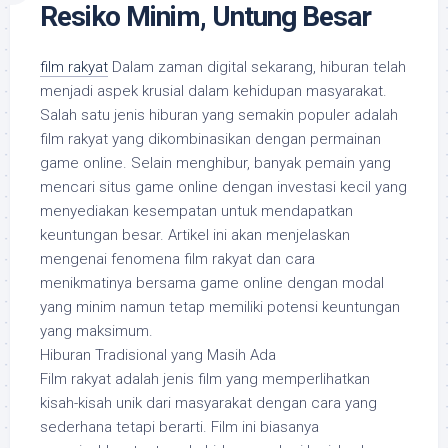
Resiko Minim, Untung Besar
film rakyat
Dalam zaman digital sekarang, hiburan telah
menjadi aspek krusial dalam kehidupan masyarakat.
Salah satu jenis hiburan yang semakin populer adalah
film rakyat yang dikombinasikan dengan permainan
game online. Selain menghibur, banyak pemain yang
mencari situs game online dengan investasi kecil yang
menyediakan kesempatan untuk mendapatkan
keuntungan besar. Artikel ini akan menjelaskan
mengenai fenomena film rakyat dan cara
menikmatinya bersama game online dengan modal
yang minim namun tetap memiliki potensi keuntungan
yang maksimum.
Hiburan Tradisional yang Masih Ada
Film rakyat adalah jenis film yang memperlihatkan
kisah-kisah unik dari masyarakat dengan cara yang
sederhana tetapi berarti. Film ini biasanya