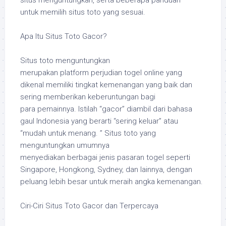
situs menguntungkan, serta beberapa panduan
untuk memilih situs toto yang sesuai.
Apa Itu Situs Toto Gacor?
Situs toto menguntungkan
merupakan platform perjudian togel online yang
dikenal memiliki tingkat kemenangan yang baik dan
sering memberikan keberuntungan bagi
para pemainnya. Istilah “gacor” diambil dari bahasa
gaul Indonesia yang berarti “sering keluar” atau
“mudah untuk menang. ” Situs toto yang
menguntungkan umumnya
menyediakan berbagai jenis pasaran togel seperti
Singapore, Hongkong, Sydney, dan lainnya, dengan
peluang lebih besar untuk meraih angka kemenangan.
Ciri-Ciri Situs Toto Gacor dan Terpercaya