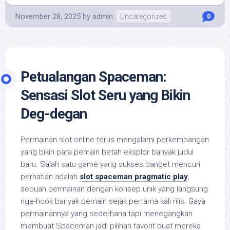
November 28, 2025
by
admin
Uncategorized
0
Petualangan Spaceman:
Sensasi Slot Seru yang Bikin
Deg-degan
Permainan slot online terus mengalami perkembangan
yang bikin para pemain betah eksplor banyak judul
baru. Salah satu game yang sukses banget mencuri
perhatian adalah
slot spaceman pragmatic play
,
sebuah permainan dengan konsep unik yang langsung
nge-hook banyak pemain sejak pertama kali rilis. Gaya
permainannya yang sederhana tapi menegangkan
membuat Spaceman jadi pilihan favorit buat mereka