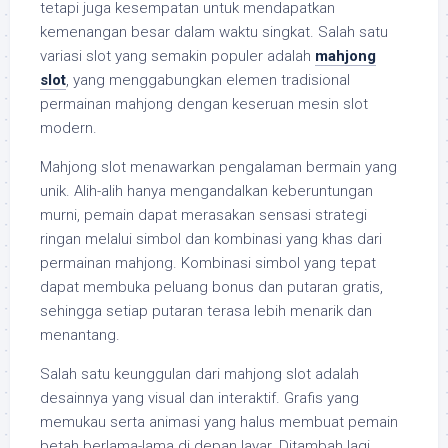
tetapi juga kesempatan untuk mendapatkan
kemenangan besar dalam waktu singkat. Salah satu
variasi slot yang semakin populer adalah
mahjong
slot
, yang menggabungkan elemen tradisional
permainan mahjong dengan keseruan mesin slot
modern.
Mahjong slot menawarkan pengalaman bermain yang
unik. Alih-alih hanya mengandalkan keberuntungan
murni, pemain dapat merasakan sensasi strategi
ringan melalui simbol dan kombinasi yang khas dari
permainan mahjong. Kombinasi simbol yang tepat
dapat membuka peluang bonus dan putaran gratis,
sehingga setiap putaran terasa lebih menarik dan
menantang.
Salah satu keunggulan dari mahjong slot adalah
desainnya yang visual dan interaktif. Grafis yang
memukau serta animasi yang halus membuat pemain
betah berlama-lama di depan layar. Ditambah lagi,