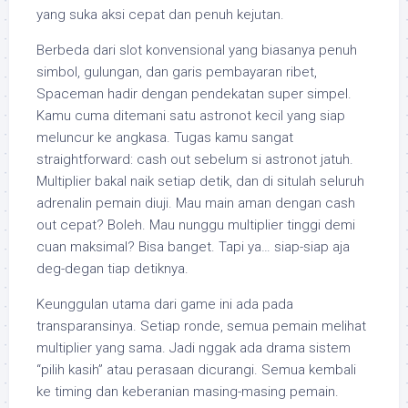
yang suka aksi cepat dan penuh kejutan.
Berbeda dari slot konvensional yang biasanya penuh
simbol, gulungan, dan garis pembayaran ribet,
Spaceman hadir dengan pendekatan super simpel.
Kamu cuma ditemani satu astronot kecil yang siap
meluncur ke angkasa. Tugas kamu sangat
straightforward: cash out sebelum si astronot jatuh.
Multiplier bakal naik setiap detik, dan di situlah seluruh
adrenalin pemain diuji. Mau main aman dengan cash
out cepat? Boleh. Mau nunggu multiplier tinggi demi
cuan maksimal? Bisa banget. Tapi ya… siap-siap aja
deg-degan tiap detiknya.
Keunggulan utama dari game ini ada pada
transparansinya. Setiap ronde, semua pemain melihat
multiplier yang sama. Jadi nggak ada drama sistem
“pilih kasih” atau perasaan dicurangi. Semua kembali
ke timing dan keberanian masing-masing pemain.