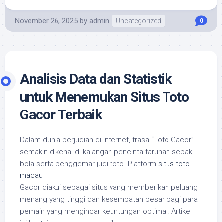
November 26, 2025
by
admin
Uncategorized
0
Analisis Data dan Statistik
untuk Menemukan Situs Toto
Gacor Terbaik
Dalam dunia perjudian di internet, frasa “Toto Gacor”
semakin dikenal di kalangan pencinta taruhan sepak
bola serta penggemar judi toto. Platform
situs toto
macau
Gacor diakui sebagai situs yang memberikan peluang
menang yang tinggi dan kesempatan besar bagi para
pemain yang mengincar keuntungan optimal. Artikel