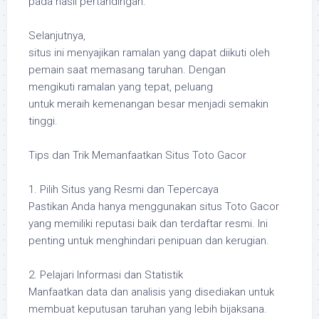
pada hasil pertandingan.
Selanjutnya,
situs ini menyajikan ramalan yang dapat diikuti oleh
pemain saat memasang taruhan. Dengan
mengikuti ramalan yang tepat, peluang
untuk meraih kemenangan besar menjadi semakin
tinggi.
Tips dan Trik Memanfaatkan Situs Toto Gacor
1. Pilih Situs yang Resmi dan Tepercaya
Pastikan Anda hanya menggunakan situs Toto Gacor
yang memiliki reputasi baik dan terdaftar resmi. Ini
penting untuk menghindari penipuan dan kerugian.
2. Pelajari Informasi dan Statistik
Manfaatkan data dan analisis yang disediakan untuk
membuat keputusan taruhan yang lebih bijaksana.