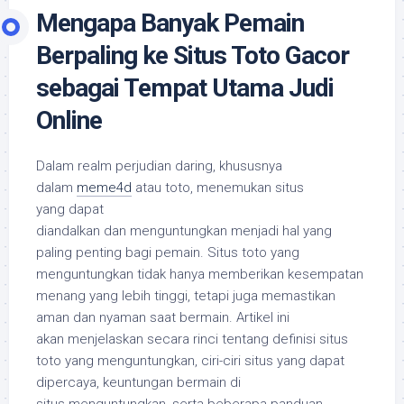
Mengapa Banyak Pemain
Berpaling ke Situs Toto Gacor
sebagai Tempat Utama Judi
Online
Dalam realm perjudian daring, khususnya
dalam
meme4d
atau toto, menemukan situs
yang dapat
diandalkan dan menguntungkan menjadi hal yang
paling penting bagi pemain. Situs toto yang
menguntungkan tidak hanya memberikan kesempatan
menang yang lebih tinggi, tetapi juga memastikan
aman dan nyaman saat bermain. Artikel ini
akan menjelaskan secara rinci tentang definisi situs
toto yang menguntungkan, ciri-ciri situs yang dapat
dipercaya, keuntungan bermain di