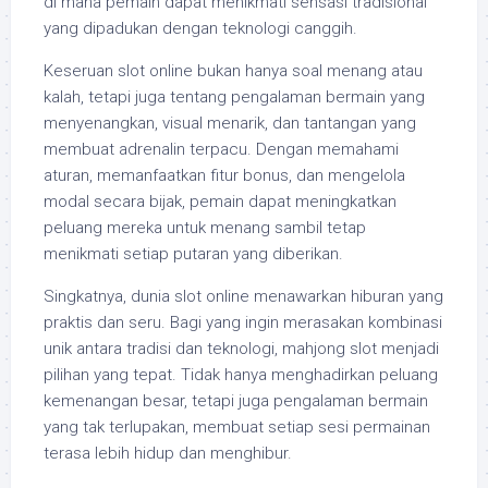
di mana pemain dapat menikmati sensasi tradisional
yang dipadukan dengan teknologi canggih.
Keseruan slot online bukan hanya soal menang atau
kalah, tetapi juga tentang pengalaman bermain yang
menyenangkan, visual menarik, dan tantangan yang
membuat adrenalin terpacu. Dengan memahami
aturan, memanfaatkan fitur bonus, dan mengelola
modal secara bijak, pemain dapat meningkatkan
peluang mereka untuk menang sambil tetap
menikmati setiap putaran yang diberikan.
Singkatnya, dunia slot online menawarkan hiburan yang
praktis dan seru. Bagi yang ingin merasakan kombinasi
unik antara tradisi dan teknologi, mahjong slot menjadi
pilihan yang tepat. Tidak hanya menghadirkan peluang
kemenangan besar, tetapi juga pengalaman bermain
yang tak terlupakan, membuat setiap sesi permainan
terasa lebih hidup dan menghibur.