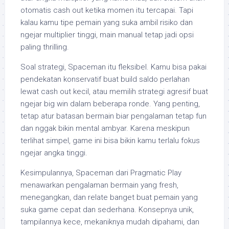
otomatis cash out ketika momen itu tercapai. Tapi
kalau kamu tipe pemain yang suka ambil risiko dan
ngejar multiplier tinggi, main manual tetap jadi opsi
paling thrilling.
Soal strategi, Spaceman itu fleksibel. Kamu bisa pakai
pendekatan konservatif buat build saldo perlahan
lewat cash out kecil, atau memilih strategi agresif buat
ngejar big win dalam beberapa ronde. Yang penting,
tetap atur batasan bermain biar pengalaman tetap fun
dan nggak bikin mental ambyar. Karena meskipun
terlihat simpel, game ini bisa bikin kamu terlalu fokus
ngejar angka tinggi.
Kesimpulannya, Spaceman dari Pragmatic Play
menawarkan pengalaman bermain yang fresh,
menegangkan, dan relate banget buat pemain yang
suka game cepat dan sederhana. Konsepnya unik,
tampilannya kece, mekaniknya mudah dipahami, dan