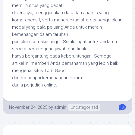
memilih situs yang dapat
dipercaya, menggunakan data dan analisis yang
komprehensif, serta menerapkan strategi pengelolaan
modal yang baik, peluang Anda untuk meraih
kemenangan dalam taruhan
pun akan semakin tinggi. Selalu ingat untuk bertaruh
secara bertanggung jawab dan tidak
hanya bergantung pada keberuntungan. Semoga
artikel ini memberi Anda pemahaman yang lebih baik
mengenai situs Toto Gacor
dan mencapai kemenangan dalam
dunia perjudian online.
November 24, 2025
by
admin
Uncategorized
0