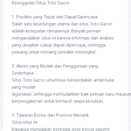
Keunggulan Situs Toto Gacor
1. Prediksi yang Tepat dan Dapat Dipercaya
Salah satu keuntungan utama dari situs Toto Gacor
adalah ketepatan ramalannya. Banyak pemain
mengandalkan situs ini karena informasi dan analisis
yang disajikan cukup dapat dipercaya, sehingga
peluang untuk menang semakin meningkat.
2. Akses yang Mudah dan Penggunaan yang
Sederhana
Situs Toto Gacor umumnya menyediakan antarmuka
yang mudah
digunakan, sehingga memudahkan baik pemain baru maupun
berpengalaman untuk bertaruh tanpa kesulitan.
3. Tawaran Bonus dan Promosi Menarik
Situs-situs ini
biasanya menyajikan berbagai jenis bonus seperti