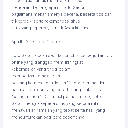
ini bertujuan untuk memberikan ulasan
mendalam tentang apa itu Toto Gacor,
bagaimana mekanismenya bekerja, beserta tips dan
trik terbaik, serta rekomendasi situs-
situs yang tepercaya untuk Anda kunjungi.
Apa Itu Situs Toto Gacor?
Toto Gacor adalah sebutan untuk situs perjudian toto
online yang dianggap memiliki tingkat
keberhasilan yang tinggi dalam
memberikan ramalan dan
peluang kemenangan. Istilah “Gacor” berasal dari
bahasa Indonesia yang berarti “sangat aktif” atau
“sering muncul”. Dalam hal perjudian toto, Toto
Gacor merujuk kepada situs yang secara rutin
menawarkan ramalan yang tepat serta hasil yang
menguntungkan bagi para pesertanya.