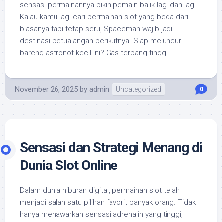
sensasi permainannya bikin pemain balik lagi dan lagi.
Kalau kamu lagi cari permainan slot yang beda dari
biasanya tapi tetap seru, Spaceman wajib jadi
destinasi petualangan berikutnya. Siap meluncur
bareng astronot kecil ini? Gas terbang tinggi!
November 26, 2025
by
admin
Uncategorized
0
Sensasi dan Strategi Menang di
Dunia Slot Online
Dalam dunia hiburan digital, permainan slot telah
menjadi salah satu pilihan favorit banyak orang. Tidak
hanya menawarkan sensasi adrenalin yang tinggi,