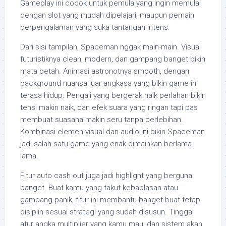
Gameplay ini cocok untuk pemula yang ingin memulai
dengan slot yang mudah dipelajari, maupun pemain
berpengalaman yang suka tantangan intens.
Dari sisi tampilan, Spaceman nggak main-main. Visual
futuristiknya clean, modern, dan gampang banget bikin
mata betah. Animasi astronotnya smooth, dengan
background nuansa luar angkasa yang bikin game ini
terasa hidup. Pengali yang bergerak naik perlahan bikin
tensi makin naik, dan efek suara yang ringan tapi pas
membuat suasana makin seru tanpa berlebihan.
Kombinasi elemen visual dan audio ini bikin Spaceman
jadi salah satu game yang enak dimainkan berlama-
lama.
Fitur auto cash out juga jadi highlight yang berguna
banget. Buat kamu yang takut kebablasan atau
gampang panik, fitur ini membantu banget buat tetap
disiplin sesuai strategi yang sudah disusun. Tinggal
atur angka multiplier yang kamu mau, dan sistem akan