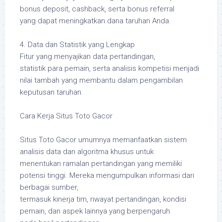
bonus deposit, cashback, serta bonus referral
yang dapat meningkatkan dana taruhan Anda.
4. Data dan Statistik yang Lengkap
Fitur yang menyajikan data pertandingan,
statistik para pemain, serta analisis kompetisi menjadi
nilai tambah yang membantu dalam pengambilan
keputusan taruhan.
Cara Kerja Situs Toto Gacor
Situs Toto Gacor umumnya memanfaatkan sistem
analisis data dan algoritma khusus untuk
menentukan ramalan pertandingan yang memiliki
potensi tinggi. Mereka mengumpulkan informasi dari
berbagai sumber,
termasuk kinerja tim, riwayat pertandingan, kondisi
pemain, dan aspek lainnya yang berpengaruh