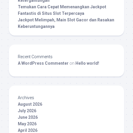
Ketergantungan
Temukan Cara Cepat Memenangkan Jackpot
Fantastis di Situs Slot Terpercaya
Jackpot Melimpah, Main Slot Gacor dan Rasakan
Keberuntungannya
Recent Comments
A WordPress Commenter
on
Hello world!
Archives
August 2026
July 2026
June 2026
May 2026
April 2026