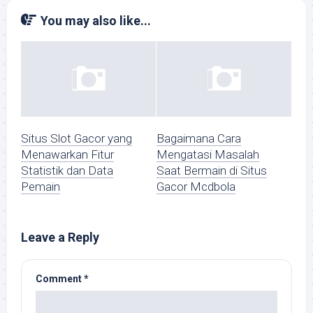
You may also like...
Situs Slot Gacor yang
Bagaimana Cara
Menawarkan Fitur
Mengatasi Masalah
Statistik dan Data
Saat Bermain di Situs
Pemain
Gacor Mcdbola
Leave a Reply
Comment
*