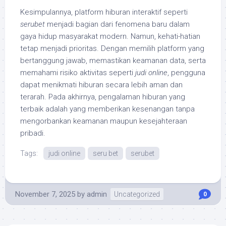
Kesimpulannya, platform hiburan interaktif seperti
serubet
menjadi bagian dari fenomena baru dalam
gaya hidup masyarakat modern. Namun, kehati-hatian
tetap menjadi prioritas. Dengan memilih platform yang
bertanggung jawab, memastikan keamanan data, serta
memahami risiko aktivitas seperti
judi online
, pengguna
dapat menikmati hiburan secara lebih aman dan
terarah. Pada akhirnya, pengalaman hiburan yang
terbaik adalah yang memberikan kesenangan tanpa
mengorbankan keamanan maupun kesejahteraan
pribadi.
Tags:
judi online
seru bet
serubet
November 7, 2025
by
admin
Uncategorized
0