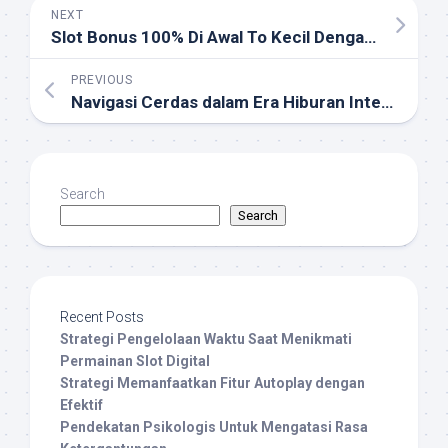
NEXT
Slot Bonus 100% Di Awal To Kecil Dengan Withdraw Cepat
PREVIOUS
Navigasi Cerdas dalam Era Hiburan Interaktif
Search
Search
Recent Posts
Strategi Pengelolaan Waktu Saat Menikmati
Permainan Slot Digital
Strategi Memanfaatkan Fitur Autoplay dengan
Efektif
Pendekatan Psikologis Untuk Mengatasi Rasa