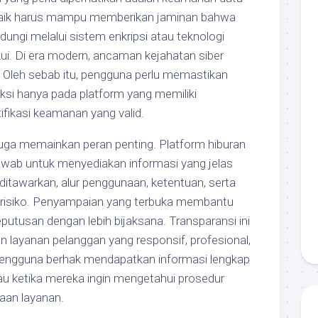
 baik harus mampu memberikan jaminan bahwa
dungi melalui sistem enkripsi atau teknologi
ui. Di era modern, ancaman kejahatan siber
. Oleh sebab itu, pengguna perlu memastikan
ksi hanya pada platform yang memiliki
rtifikasi keamanan yang valid.
i juga memainkan peran penting. Platform hiburan
jawab untuk menyediakan informasi yang jelas
itawarkan, alur penggunaan, ketentuan, serta
 risiko. Penyampaian yang terbuka membantu
tusan dengan lebih bijaksana. Transparansi ini
 layanan pelanggan yang responsif, profesional,
engguna berhak mendapatkan informasi lengkap
atau ketika mereka ingin mengetahui prosedur
aan layanan.