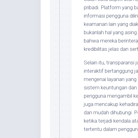
pribadi. Platform yang
informasi pengguna dilin
keamanan lain yang diak
bukanlah hal yang asing
bahwa mereka berintera
kredibilitas jelas dan se
Selain itu, transparans
interaktif bertanggung 
mengenai layanan yang d
sistem keuntungan dan
pengguna mengambil kepu
juga mencakup kehadiran
dan mudah dihubungi. P
ketika terjadi kendala 
tertentu dalam penggun