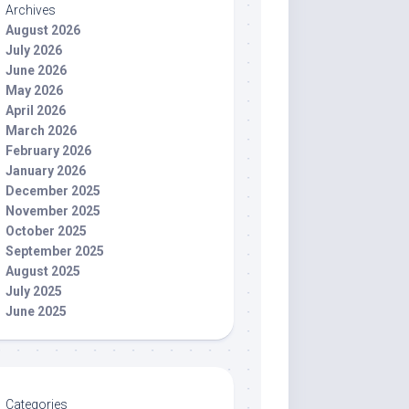
Archives
August 2026
July 2026
June 2026
May 2026
April 2026
March 2026
February 2026
January 2026
December 2025
November 2025
October 2025
September 2025
August 2025
July 2025
June 2025
Categories