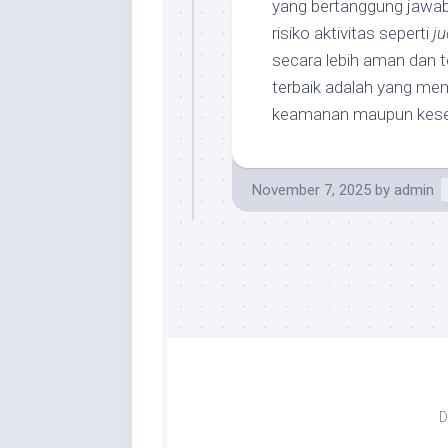
yang bertanggung jawa
risiko aktivitas seperti
ju
secara lebih aman dan t
terbaik adalah yang m
keamanan maupun keseja
November 7, 2025
by
admin
D