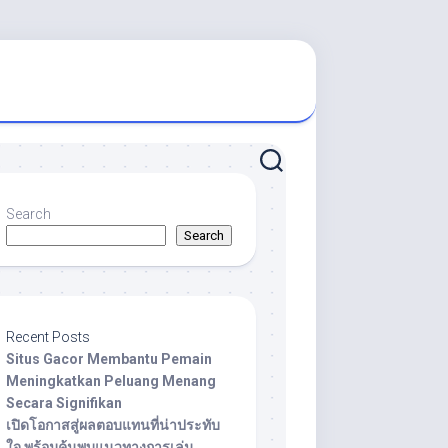
Search
Search
Recent Posts
Situs Gacor Membantu Pemain
Meningkatkan Peluang Menang
Secara Signifikan
เปิดโอกาสสู่ผลตอบแทนที่น่าประทับ
ใจ พร้อมค้นพบแนวทางการเล่น