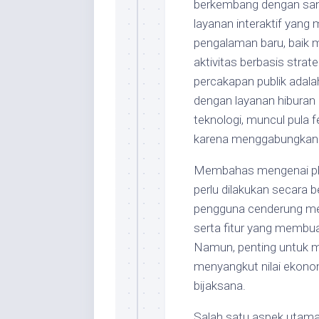
berkembang dengan sang
layanan interaktif ya
pengalaman baru, baik m
aktivitas berbasis stra
percakapan publik adal
dengan layanan hiburan
teknologi, muncul pula
karena menggabungkan as
Membahas mengenai plat
perlu dilakukan secara 
pengguna cenderung men
serta fitur yang membua
Namun, penting untuk 
menyangkut nilai ekonomi
bijaksana.
Salah satu aspek utama