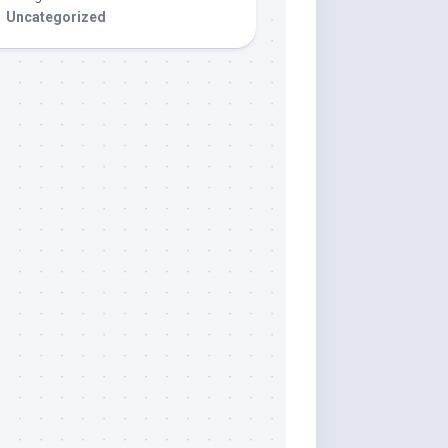
Uncategorized