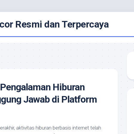
acor Resmi dan Terpercaya
Pengalaman Hiburan
ggung Jawab di Platform
akhir, aktivitas hiburan berbasis internet telah