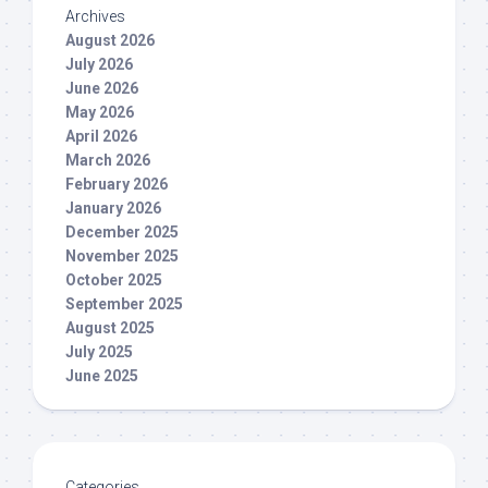
Archives
August 2026
July 2026
June 2026
May 2026
April 2026
March 2026
February 2026
January 2026
December 2025
November 2025
October 2025
September 2025
August 2025
July 2025
June 2025
Categories