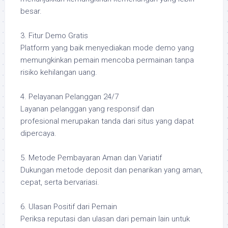
besar.
3. Fitur Demo Gratis
Platform yang baik menyediakan mode demo yang
memungkinkan pemain mencoba permainan tanpa
risiko kehilangan uang.
4. Pelayanan Pelanggan 24/7
Layanan pelanggan yang responsif dan
profesional merupakan tanda dari situs yang dapat
dipercaya.
5. Metode Pembayaran Aman dan Variatif
Dukungan metode deposit dan penarikan yang aman,
cepat, serta bervariasi.
6. Ulasan Positif dari Pemain
Periksa reputasi dan ulasan dari pemain lain untuk