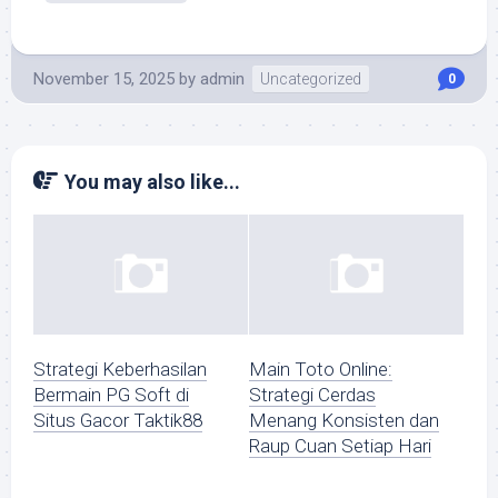
November 15, 2025
by
admin
Uncategorized
0
You may also like...
Strategi Keberhasilan
Main Toto Online:
Bermain PG Soft di
Strategi Cerdas
Situs Gacor Taktik88
Menang Konsisten dan
Raup Cuan Setiap Hari