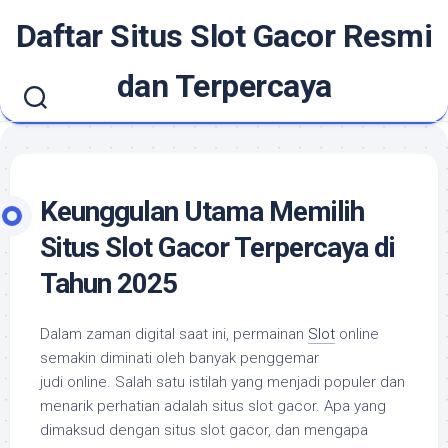
Skip
Daftar Situs Slot Gacor Resmi
to
content
dan Terpercaya
Keunggulan Utama Memilih
Situs Slot Gacor Terpercaya di
Tahun 2025
Dalam zaman digital saat ini, permainan
Slot
online
semakin diminati oleh banyak penggemar
judi online. Salah satu istilah yang menjadi populer dan
menarik perhatian adalah situs slot gacor. Apa yang
dimaksud dengan situs slot gacor, dan mengapa