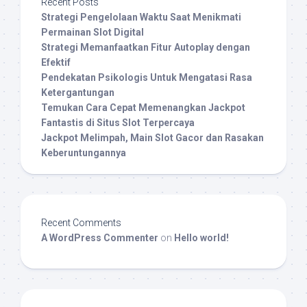
Recent Posts
Strategi Pengelolaan Waktu Saat Menikmati
Permainan Slot Digital
Strategi Memanfaatkan Fitur Autoplay dengan
Efektif
Pendekatan Psikologis Untuk Mengatasi Rasa
Ketergantungan
Temukan Cara Cepat Memenangkan Jackpot
Fantastis di Situs Slot Terpercaya
Jackpot Melimpah, Main Slot Gacor dan Rasakan
Keberuntungannya
Recent Comments
A WordPress Commenter
on
Hello world!