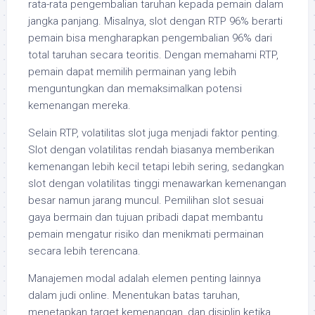
rata-rata pengembalian taruhan kepada pemain dalam
jangka panjang. Misalnya, slot dengan RTP 96% berarti
pemain bisa mengharapkan pengembalian 96% dari
total taruhan secara teoritis. Dengan memahami RTP,
pemain dapat memilih permainan yang lebih
menguntungkan dan memaksimalkan potensi
kemenangan mereka.
Selain RTP, volatilitas slot juga menjadi faktor penting.
Slot dengan volatilitas rendah biasanya memberikan
kemenangan lebih kecil tetapi lebih sering, sedangkan
slot dengan volatilitas tinggi menawarkan kemenangan
besar namun jarang muncul. Pemilihan slot sesuai
gaya bermain dan tujuan pribadi dapat membantu
pemain mengatur risiko dan menikmati permainan
secara lebih terencana.
Manajemen modal adalah elemen penting lainnya
dalam judi online. Menentukan batas taruhan,
menetapkan target kemenangan, dan disiplin ketika