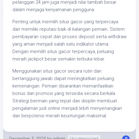
pelanggan 24 jam juga menjadi nilai tambah besar
dalam menjaga kenyamanan pengguna.
Penting untuk memilih situs gacor yang terpercaya
dan memiliki reputasi baik di kalangan pemain. Sistem
pembayaran cepat dan proses deposit serta withdraw
yang aman menjadi salah satu indikator utama.
Dengan memilih situs gacor terpercaya, peluang
meraih jackpot besar semakin terbuka lebar.
Menggunakan situs gacor secara rutin dan
bertanggung jawab dapat meningkatkan peluang
kemenangan. Pemain disarankan memanfaatkan
bonus dan promosi yang tersedia secara berkala.
Strategi bermain yang tepat dan disiplin membuat
pengalaman judi online menjadi lebih menyenangkan
dan berpotensi meraih keuntungan maksimal.
December 5, 2025
by
admin
Uncategorized
0