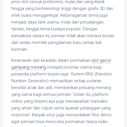
jenis slot sesuai preferensi, mulai dari yang klasik
hingga yang berteknologi tinggi dengan grafis 3D dan
efek suara menggelegar. Keberagaman tema juga
menjadi daya tarik utama, mulai dari petualangan,
fantasi, hingga tema budaya populer. Dengan
banyaknya variasi ini, pemain tidak akan merasa bosan
dan selalu memiliki pengalaman baru setiap kali
bermain.
Keamanan dan keadilan dalam permainan
slot gacor
gampang menang
menjadi prioritas utama bagi
penyedia platform terpercaya. Sistem RNG (Random
Number Generator) memastikan setiap putaran
bersifat acak dan adil, memberikan peluang menang
yang sama bagi semua pemain. Selain itu, platform
online yang terpercaya juga menawarkan transaksi
yang aman dan cepat serta layanan pelanggan yang
responsif. Banyak situs juga menyediakan fitur demo
agar pemain bisa mencoba permainan tanpa risiko