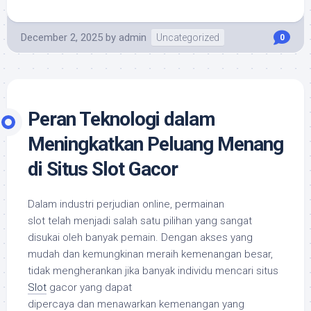
December 2, 2025
by
admin
Uncategorized
0
Peran Teknologi dalam
Meningkatkan Peluang Menang
di Situs Slot Gacor
Dalam industri perjudian online, permainan
slot telah menjadi salah satu pilihan yang sangat
disukai oleh banyak pemain. Dengan akses yang
mudah dan kemungkinan meraih kemenangan besar,
tidak mengherankan jika banyak individu mencari situs
Slot
gacor yang dapat
dipercaya dan menawarkan kemenangan yang