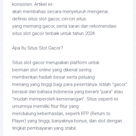
konsisten. Artikel ini
akan membahas secara menyeluruh mengenai
definisi situs slot gacor, ciri-ciri situs
yang memang gacor, serta saran dan rekomendasi
situs slot gacor terbaik untuk tahun 2024.
Apa Itu Situs Slot Gacor?
Situs slot gacor merupakan platform untuk
bermain slot online yang dikenal sering
memberikan hadiah besar serta peluang
menang yang tinggi bagi para pesertanya. Istilah “gacor”
berasal dari bahasa Indonesia yang berarti “juara” atau
“mudah memperoleh kemenangan”. Situs seperti ini
umumnya memiliki fitur-fitur yang
mendukung keberhasilan, seperti RTP (Return to
Player) yang tinggi, banyaknya bonus, dan slot dengan
tingkat pembayaran yang stabil.