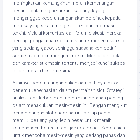
meningkatkan kemungkinan meraih kemenangan
besar. Tidak mengherankan jika banyak yang
menganggap keberuntungan akan berpihak kepada
mereka yang selalu mengikuti tren dan informasi
terkini. Melalui komunitas dan forum diskusi, mereka
berbagi pengalaman serta tips untuk menemukan slot
yang sedang gacor, sehingga suasana kompetitif
semakin seru dan menguntungkan. Memahami pola
dan karakteristik mesin tertentu menjadi kunci sukses
dalam meraih hasil maksimal.
Akhirnya, keberuntungan bukan satu-satunya faktor
penentu keberhasilan dalam permainan slot. Strategi,
analisis, dan keberanian memainkan peranan penting
dalam menaklukkan mesin-mesin ini. Dengan mengikuti
perkembangan slot gacor hari ini, setiap pemain
memiliki peluang yang lebih besar untuk meraih
kemenangan beruntun dan jackpot besar. Keberanian
untuk mencoba mesin-mesin yang sedang panas dan