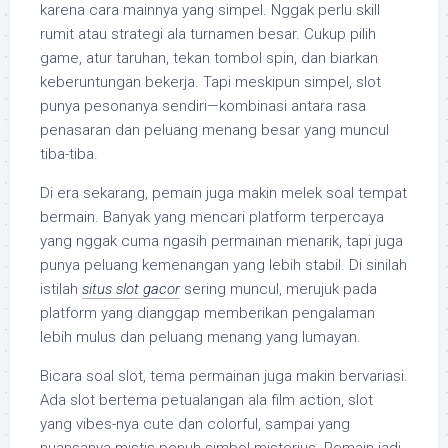
karena cara mainnya yang simpel. Nggak perlu skill
rumit atau strategi ala turnamen besar. Cukup pilih
game, atur taruhan, tekan tombol spin, dan biarkan
keberuntungan bekerja. Tapi meskipun simpel, slot
punya pesonanya sendiri—kombinasi antara rasa
penasaran dan peluang menang besar yang muncul
tiba-tiba.
Di era sekarang, pemain juga makin melek soal tempat
bermain. Banyak yang mencari platform terpercaya
yang nggak cuma ngasih permainan menarik, tapi juga
punya peluang kemenangan yang lebih stabil. Di sinilah
istilah
situs slot gacor
sering muncul, merujuk pada
platform yang dianggap memberikan pengalaman
lebih mulus dan peluang menang yang lumayan.
Bicara soal slot, tema permainan juga makin bervariasi.
Ada slot bertema petualangan ala film action, slot
yang vibes-nya cute dan colorful, sampai yang