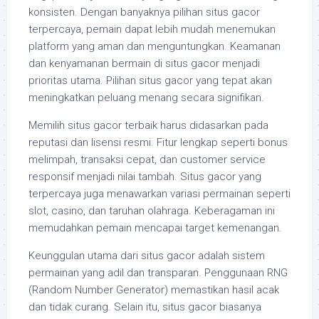
konsisten. Dengan banyaknya pilihan situs gacor
terpercaya, pemain dapat lebih mudah menemukan
platform yang aman dan menguntungkan. Keamanan
dan kenyamanan bermain di situs gacor menjadi
prioritas utama. Pilihan situs gacor yang tepat akan
meningkatkan peluang menang secara signifikan.
Memilih situs gacor terbaik harus didasarkan pada
reputasi dan lisensi resmi. Fitur lengkap seperti bonus
melimpah, transaksi cepat, dan customer service
responsif menjadi nilai tambah. Situs gacor yang
terpercaya juga menawarkan variasi permainan seperti
slot, casino, dan taruhan olahraga. Keberagaman ini
memudahkan pemain mencapai target kemenangan.
Keunggulan utama dari situs gacor adalah sistem
permainan yang adil dan transparan. Penggunaan RNG
(Random Number Generator) memastikan hasil acak
dan tidak curang. Selain itu, situs gacor biasanya