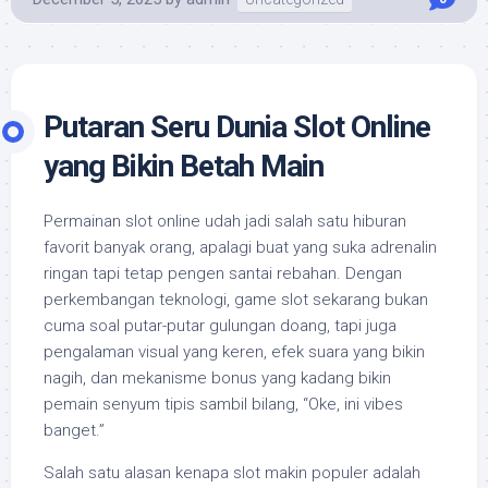
Putaran Seru Dunia Slot Online
yang Bikin Betah Main
Permainan slot online udah jadi salah satu hiburan
favorit banyak orang, apalagi buat yang suka adrenalin
ringan tapi tetap pengen santai rebahan. Dengan
perkembangan teknologi, game slot sekarang bukan
cuma soal putar-putar gulungan doang, tapi juga
pengalaman visual yang keren, efek suara yang bikin
nagih, dan mekanisme bonus yang kadang bikin
pemain senyum tipis sambil bilang, “Oke, ini vibes
banget.”
Salah satu alasan kenapa slot makin populer adalah