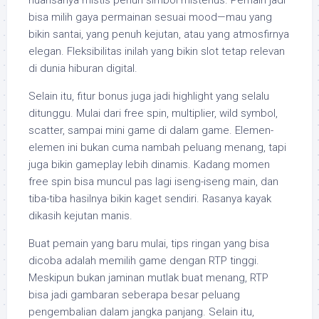
nuansanya mistis penuh simbol misterius. Pemain jadi
bisa milih gaya permainan sesuai mood—mau yang
bikin santai, yang penuh kejutan, atau yang atmosfirnya
elegan. Fleksibilitas inilah yang bikin slot tetap relevan
di dunia hiburan digital.
Selain itu, fitur bonus juga jadi highlight yang selalu
ditunggu. Mulai dari free spin, multiplier, wild symbol,
scatter, sampai mini game di dalam game. Elemen-
elemen ini bukan cuma nambah peluang menang, tapi
juga bikin gameplay lebih dinamis. Kadang momen
free spin bisa muncul pas lagi iseng-iseng main, dan
tiba-tiba hasilnya bikin kaget sendiri. Rasanya kayak
dikasih kejutan manis.
Buat pemain yang baru mulai, tips ringan yang bisa
dicoba adalah memilih game dengan RTP tinggi.
Meskipun bukan jaminan mutlak buat menang, RTP
bisa jadi gambaran seberapa besar peluang
pengembalian dalam jangka panjang. Selain itu,