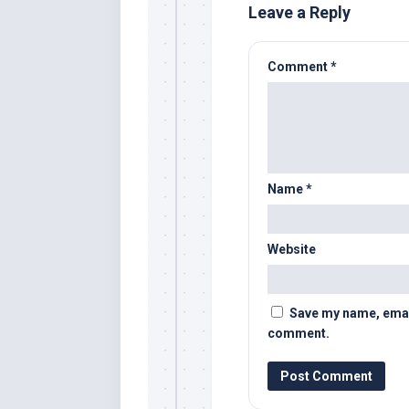
Leave a Reply
Comment
*
Name
*
Website
Save my name, email,
comment.