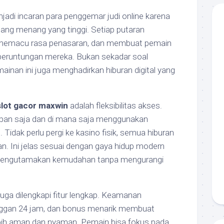
adi incaran para penggemar judi online karena
ng menang yang tinggi. Setiap putaran
 memacu rasa penasaran, dan membuat pemain
beruntungan mereka. Bukan sekadar soal
ainan ini juga menghadirkan hiburan digital yang
slot gacor maxwin
adalah fleksibilitas akses.
pan saja dan di mana saja menggunakan
Tidak perlu pergi ke kasino fisik, semua hiburan
. Ini jelas sesuai dengan gaya hidup modern
 mengutamakan kemudahan tanpa mengurangi
i juga dilengkapi fitur lengkap. Keamanan
anggan 24 jam, dan bonus menarik membuat
bih aman dan nyaman. Pemain bisa fokus pada