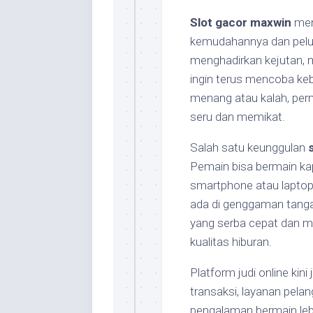
Slot gacor maxwin
menj
kemudahannya dan pelua
menghadirkan kejutan,
ingin terus mencoba ke
menang atau kalah, perm
seru dan memikat.
Salah satu keunggulan
Pemain bisa bermain ka
smartphone atau laptop. 
ada di genggaman tangan
yang serba cepat dan
kualitas hiburan.
Platform judi online kin
transaksi, layanan pel
pengalaman bermain le