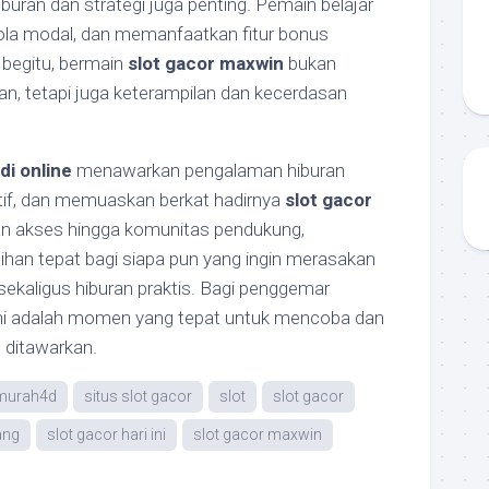
uran dan strategi juga penting. Pemain belajar
la modal, dan memanfaatkan fitur bonus
 begitu, bermain
slot gacor maxwin
bukan
n, tetapi juga keterampilan dan kecerdasan
udi online
menawarkan pengalaman hiburan
aktif, dan memuaskan berkat hadirnya
slot gacor
an akses hingga komunitas pendukung,
lihan tepat bagi siapa pun yang ingin merasakan
 sekaligus hiburan praktis. Bagi penggemar
 ini adalah momen yang tepat untuk mencoba dan
 ditawarkan.
murah4d
situs slot gacor
slot
slot gacor
ang
slot gacor hari ini
slot gacor maxwin