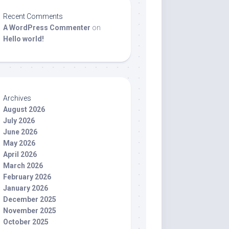
Recent Comments
A WordPress Commenter
on
Hello world!
Archives
August 2026
July 2026
June 2026
May 2026
April 2026
March 2026
February 2026
January 2026
December 2025
November 2025
October 2025