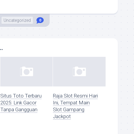
Uncategorized
0
..
Situs Toto Terbaru
Raja Slot Resmi Hari
2025: Link Gacor
Ini, Tempat Main
Tanpa Gangguan
Slot Gampang
Jackpot