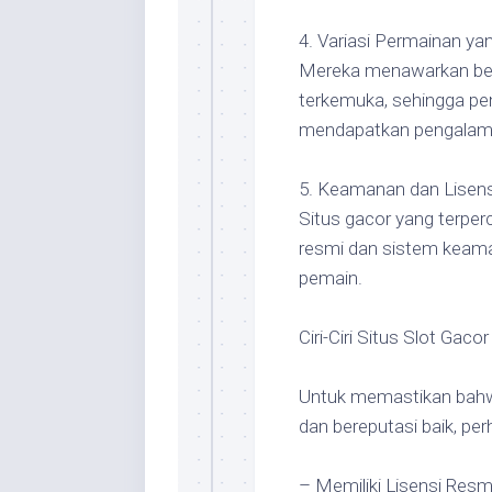
4. Variasi Permainan ya
Mereka menawarkan berb
terkemuka, sehingga pe
mendapatkan pengalama
5. Keamanan dan Lisen
Situs gacor yang terperc
resmi dan sistem keam
pemain.
Ciri-Ciri Situs Slot Gaco
Untuk memastikan bahwa
dan bereputasi baik, per
– Memiliki Lisensi Resm