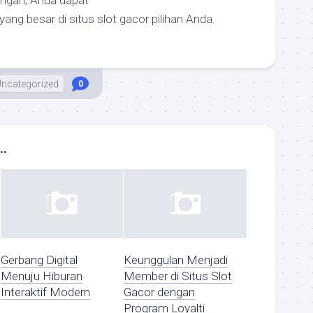
ungan, Anda dapat
g besar di situs slot gacor pilihan Anda.
ncategorized
0
..
Gerbang Digital
Keunggulan Menjadi
Menuju Hiburan
Member di Situs Slot
Interaktif Modern
Gacor dengan
Program Loyalti