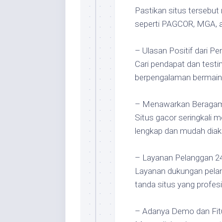
Pastikan situs tersebut m
seperti PAGCOR, MGA, at
– Ulasan Positif dari P
Cari pendapat dan testim
berpengalaman bermain d
– Menawarkan Beraga
Situs gacor seringkali 
lengkap dan mudah diak
– Layanan Pelanggan 2
Layanan dukungan pela
tanda situs yang profesi
– Adanya Demo dan Fitu