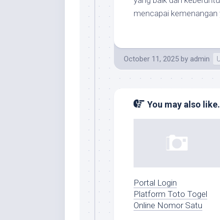
yang baik dan keberunt
mencapai kemenangan yan
October 11, 2025
by
admin
U
You may also like.
Portal Login
Platform Toto Togel
Online Nomor Satu