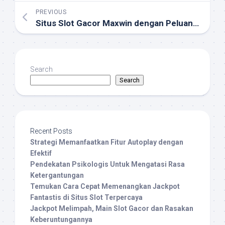
PREVIOUS
Situs Slot Gacor Maxwin dengan Peluang Menang Nyata
Search
Search
Recent Posts
Strategi Memanfaatkan Fitur Autoplay dengan
Efektif
Pendekatan Psikologis Untuk Mengatasi Rasa
Ketergantungan
Temukan Cara Cepat Memenangkan Jackpot
Fantastis di Situs Slot Terpercaya
Jackpot Melimpah, Main Slot Gacor dan Rasakan
Keberuntungannya