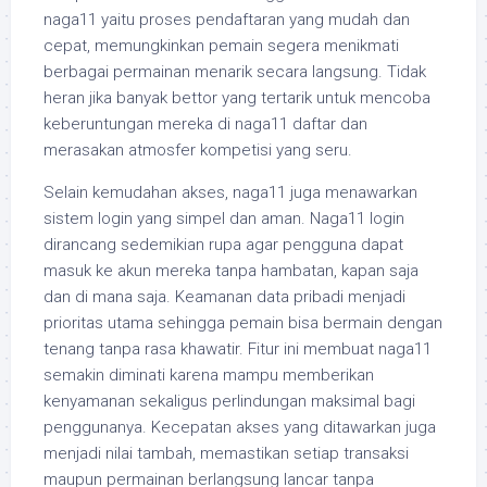
naga11 yaitu proses pendaftaran yang mudah dan
cepat, memungkinkan pemain segera menikmati
berbagai permainan menarik secara langsung. Tidak
heran jika banyak bettor yang tertarik untuk mencoba
keberuntungan mereka di naga11 daftar dan
merasakan atmosfer kompetisi yang seru.
Selain kemudahan akses, naga11 juga menawarkan
sistem login yang simpel dan aman. Naga11 login
dirancang sedemikian rupa agar pengguna dapat
masuk ke akun mereka tanpa hambatan, kapan saja
dan di mana saja. Keamanan data pribadi menjadi
prioritas utama sehingga pemain bisa bermain dengan
tenang tanpa rasa khawatir. Fitur ini membuat naga11
semakin diminati karena mampu memberikan
kenyamanan sekaligus perlindungan maksimal bagi
penggunanya. Kecepatan akses yang ditawarkan juga
menjadi nilai tambah, memastikan setiap transaksi
maupun permainan berlangsung lancar tanpa