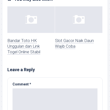
Bandar Toto HK
Slot Gacor Naik Daun
Unggulan dan Link
Wajib Coba
Togel Online Stabil
Leave a Reply
Comment
*