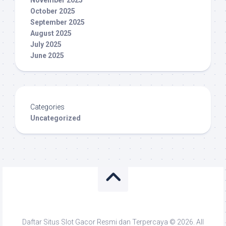
November 2025
October 2025
September 2025
August 2025
July 2025
June 2025
Categories
Uncategorized
Daftar Situs Slot Gacor Resmi dan Terpercaya © 2026. All