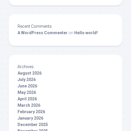
Recent Comments
A WordPress Commenter
on
Hello world!
Archives
August 2026
July 2026
June 2026
May 2026
April 2026
March 2026
February 2026
January 2026
December 2025