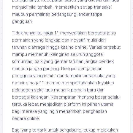
penggunanya. Kecepatan akses yang ditawarkan juga
menjadi nilai tambah, memastikan setiap transaksi
maupun permainan berlangsung lancar tanpa
gangguan.
Tidak hanya itu,
naga 11
menyediakan berbagai jenis
permainan yang lengkap dan inovatif, mulai dari
taruhan olahraga hingga kasino online. Variasi tersebut
mampu memenuhi keinginan seluruh anggota
komunitas, baik yang gemar taruhan jangka pendek
maupun jangka panjang. Dengan pengalaman
pengguna yang intuitif dan tampilan antarmuka yang
menarik, naga11 mampu mempertahankan loyalitas
pelanggan sekaligus menarik pemain baru dari
berbagai kalangan. Kesempatan menang besar selalu
terbuka lebar, menjadikan platform ini pilihan utama
bagi mereka yang ingin menambah penghasilan
secara online.
Bagi yang tertarik untuk bergabung, cukup melakukan