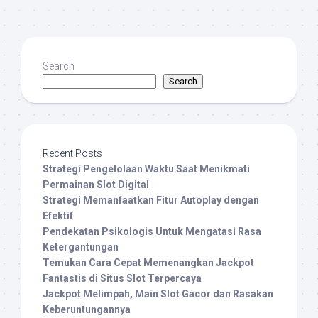
Search
Search
Recent Posts
Strategi Pengelolaan Waktu Saat Menikmati
Permainan Slot Digital
Strategi Memanfaatkan Fitur Autoplay dengan
Efektif
Pendekatan Psikologis Untuk Mengatasi Rasa
Ketergantungan
Temukan Cara Cepat Memenangkan Jackpot
Fantastis di Situs Slot Terpercaya
Jackpot Melimpah, Main Slot Gacor dan Rasakan
Keberuntungannya