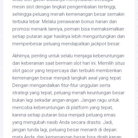
mesin slot dengan tingkat pengembalian tertinggi,
sehingga peluang meraih kemenangan besar semakin
terbuka lebar. Melalui penawaran bonus harian dan
promosi menarik lainnya, pemain bisa memaksimalkan
setiap putaran agar hasilnya lebih menguntungkan dan
memperbesar peluang mendapatkan jackpot besar.
Akhirnya, penting untuk selalu menjaga keberuntungan
dan keberanian saat bermain slot hari ini. Memilih situs
slot gacor yang terpercaya dan terbukti memberikan
kemenangan besar menjadi langkah awal yang tepat.
Dengan mengandalkan fitur-fitur unggulan serta
strategi yang tepat, peluang meraih keuntungan besar
bukan lagi sekadar angan-angan. Jangan ragu untuk
mencoba keberuntungan di platform yang tepat,
karena setiap putaran bisa menjadi peluang emas
yang mengubah nasib Anda secara drastis. Jadi,
jangan tunda lagi, peluang besar menanti di depan
mata Anda, dan kemenangan besar bisa diraih kapan