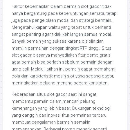
Faktor keberhasilan dalam bermain slot gacor tidak
hanya bergantung pada keberuntungan semata, tetapi
juga pada pengelolaan modal dan strategi bermain.
Mengetahui kapan waktu yang tepat untuk berhenti
sangat penting agar tidak kehilangan semua modal.
Banyak pemain yang sukses karena disiplin dan
memilih permainan dengan tingkat RTP tinggi. Situs
slot gacor biasanya menyediakan fitur demo gratis
agar pemain bisa berlatih sebelum bermain dengan
uang asli. Melalui latihan ini, pemain dapat memahami
pola dan karakteristik mesin slot yang sedang gacor,
meningkatkan peluang menang secara konsisten.
Keberadaan situs slot gacor saat ini sangat
membantu pemain dalam mencari peluang
kemenangan yang lebih besar. Dukungan teknologi
yang canggih dan inovasi fitur permainan terbaru
membuat pengalaman bermain semakin
menyenangkan. Berbagai promo menarik seperti