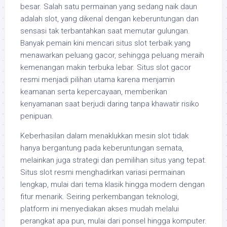
besar. Salah satu permainan yang sedang naik daun
adalah slot, yang dikenal dengan keberuntungan dan
sensasi tak terbantahkan saat memutar gulungan.
Banyak pemain kini mencari situs slot terbaik yang
menawarkan peluang gacor, sehingga peluang meraih
kemenangan makin terbuka lebar. Situs slot gacor
resmi menjadi pilihan utama karena menjamin
keamanan serta kepercayaan, memberikan
kenyamanan saat berjudi daring tanpa khawatir risiko
penipuan.
Keberhasilan dalam menaklukkan mesin slot tidak
hanya bergantung pada keberuntungan semata,
melainkan juga strategi dan pemilihan situs yang tepat.
Situs slot resmi menghadirkan variasi permainan
lengkap, mulai dari tema klasik hingga modern dengan
fitur menarik. Seiring perkembangan teknologi,
platform ini menyediakan akses mudah melalui
perangkat apa pun, mulai dari ponsel hingga komputer.