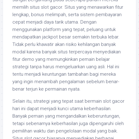
memilih situs slot gacor. Situs yang menawarkan fitur
lengkap, bonus melimpah, serta sistem pembayaran
cepat menjadi daya tarik utama. Dengan
menggunakan platform yang tepat, peluang untuk
mendapatkan jackpot besar semakin terbuka lebar.
Tidak perlu khawatir akan risiko kehilangan banyak
modal karena banyak situs terpercaya menyediakan
fitur demo yang memungkinkan pemain belajar
strategi tanpa harus mengeluarkan uang asli. Hal ini
tentu menjadi keuntungan tambahan bagi mereka
yang ingin menambah pengalaman sebelum benar-
benar terjun ke permainan nyata.
Selain itu, strategi yang tepat saat bermain slot gacor
hari ini dapat menjadi kunci utama keberhasilan.
Banyak pemain yang mengandalkan keberuntungan,
tetapi sebenarnya keberhasilan juga dipengaruhi oleh
pemilihan waktu dan pengelolaan modal yang baik.
Situs slot gacor biasanya menyediakan berbagai