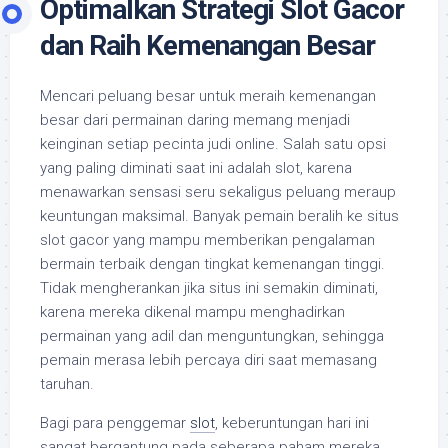
Optimalkan Strategi Slot Gacor
dan Raih Kemenangan Besar
Mencari peluang besar untuk meraih kemenangan
besar dari permainan daring memang menjadi
keinginan setiap pecinta judi online. Salah satu opsi
yang paling diminati saat ini adalah slot, karena
menawarkan sensasi seru sekaligus peluang meraup
keuntungan maksimal. Banyak pemain beralih ke situs
slot gacor yang mampu memberikan pengalaman
bermain terbaik dengan tingkat kemenangan tinggi.
Tidak mengherankan jika situs ini semakin diminati,
karena mereka dikenal mampu menghadirkan
permainan yang adil dan menguntungkan, sehingga
pemain merasa lebih percaya diri saat memasang
taruhan.
Bagi para penggemar
slot
, keberuntungan hari ini
sangat bergantung pada seberapa paham mereka