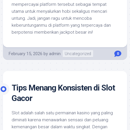
mempercayai platform tersebut sebagai tempat
utama untuk menyalurkan hobi sekaligus mencari
untung. Jadi, jangan ragu untuk mencoba
keberuntunganmu di platform yang terpercaya dan
berpotensi memberikan jackpot besar ini!
February 15, 2026
by
admin
Uncategorized
0
Tips Menang Konsisten di Slot
Gacor
Slot adalah salah satu permainan kasino yang paling
diminati karena menawarkan sensasi dan peluang
kemenangan besar dalam waktu singkat. Dengan