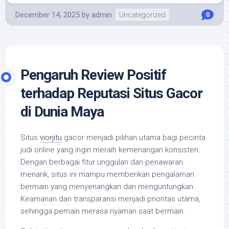
December 14, 2025
by
admin
Uncategorized
0
Pengaruh Review Positif
terhadap Reputasi Situs Gacor
di Dunia Maya
Situs
viorjitu
gacor menjadi pilihan utama bagi pecinta
judi online yang ingin meraih kemenangan konsisten.
Dengan berbagai fitur unggulan dan penawaran
menarik, situs ini mampu memberikan pengalaman
bermain yang menyenangkan dan menguntungkan.
Keamanan dan transparansi menjadi prioritas utama,
sehingga pemain merasa nyaman saat bermain.