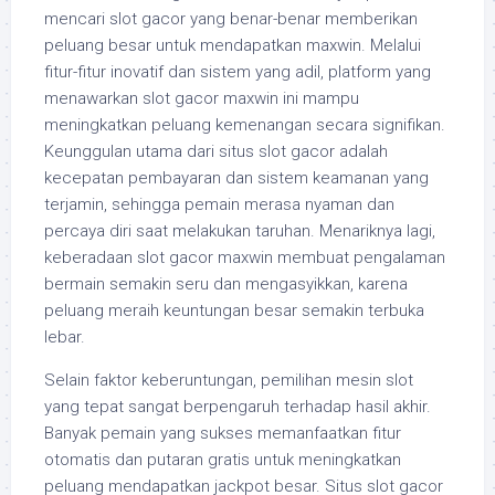
mencari slot gacor yang benar-benar memberikan
peluang besar untuk mendapatkan maxwin. Melalui
fitur-fitur inovatif dan sistem yang adil, platform yang
menawarkan slot gacor maxwin ini mampu
meningkatkan peluang kemenangan secara signifikan.
Keunggulan utama dari situs slot gacor adalah
kecepatan pembayaran dan sistem keamanan yang
terjamin, sehingga pemain merasa nyaman dan
percaya diri saat melakukan taruhan. Menariknya lagi,
keberadaan slot gacor maxwin membuat pengalaman
bermain semakin seru dan mengasyikkan, karena
peluang meraih keuntungan besar semakin terbuka
lebar.
Selain faktor keberuntungan, pemilihan mesin slot
yang tepat sangat berpengaruh terhadap hasil akhir.
Banyak pemain yang sukses memanfaatkan fitur
otomatis dan putaran gratis untuk meningkatkan
peluang mendapatkan jackpot besar. Situs slot gacor