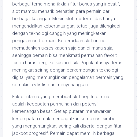
berbagai tema menarik dan fitur bonus yang inovatif,
slot mampu menarik perhatian para pemain dari
berbagai kalangan. Mesin slot modern tidak hanya
mengandalkan keberuntungan, tetapi juga dilengkapi
dengan teknologi canggih yang meningkatkan
pengalaman bermain. Keberadaan slot online
memudahkan akses kapan saja dan di mana saja,
sehingga pemain bisa menikmati permainan favorit
tanpa harus pergi ke kasino fisik. Popularitasnya terus
meningkat seiring dengan perkembangan teknologi
digital yang memungkinkan pengalaman bermain yang
semakin realistis dan menyenangkan.
Faktor utama yang membuat slot begitu diminati
adalah kecepatan permainan dan potensi
kemenangan besar. Setiap putaran menawarkan
kesempatan untuk mendapatkan kombinasi simbol
yang menguntungkan, sering kali disertai dengan fitur
jackpot progresif. Pemain dapat memilih berbagai