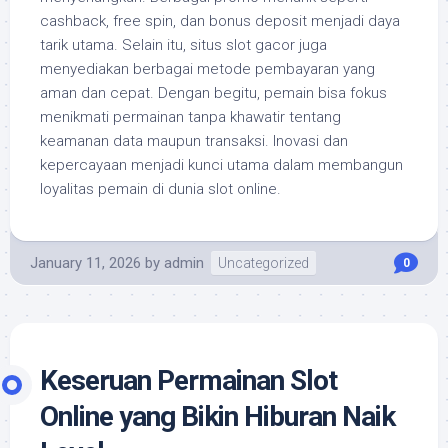
cashback, free spin, dan bonus deposit menjadi daya
tarik utama. Selain itu, situs slot gacor juga
menyediakan berbagai metode pembayaran yang
aman dan cepat. Dengan begitu, pemain bisa fokus
menikmati permainan tanpa khawatir tentang
keamanan data maupun transaksi. Inovasi dan
kepercayaan menjadi kunci utama dalam membangun
loyalitas pemain di dunia slot online.
January 11, 2026
by
admin
Uncategorized
0
Keseruan Permainan Slot
Online yang Bikin Hiburan Naik