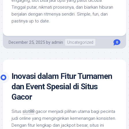
engaging, slot bisa jadi opsi yang patut dicoba.
Tinggal putar, nikmati prosesnya, dan biarkan hiburan
berjalan dengan ritmenya sendiri. Simple, fun, dan
pastinya up to date.
December 25, 2025
by
admin
Uncategorized
0
Inovasi dalam Fitur Turnamen
dan Event Spesial di Situs
Gacor
Situs
slot88
gacor menjadi pilihan utama bagi pecinta
judi online yang menginginkan kemenangan konsisten.
Dengan fitur lengkap dan jackpot besar, situs ini