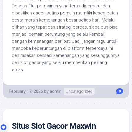
Dengan fitur permainan yang terus diperbarui dan
dipastikan gacor, setiap pemain memiliki kesempatan
besar meraih kemenangan besar setiap hari. Melalui
pilihan yang tepat dan strategi cerdas, siapa pun bisa
menjadi pemain beruntung yang selalu kembali
dengan kemenangan berlipat. Jadi, jangan ragu untuk
mencoba keberuntungan di platform terpercaya ini
dan rasakan sensasi kemenangan yang sesungguhnya
dari slot gacor yang selalu memberikan peluang
emas.
February 17, 2026
by
admin
Uncategorized
0
Situs Slot Gacor Maxwin