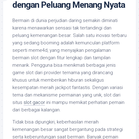
dengan Peluang Menang Nyata
Bermain di dunia perjudian daring semakin diminati
karena menawarkan sensasi tak tertandingi dan
peluang kemenangan besar. Salah satu inovasi terbaru
yang sedang booming adalah kemunculan platform
seperti meme4d, yang menyajikan pengalaman
bermain slot dengan fitur lengkap dan tampilan
menarik. Pengguna bisa menikmati berbagai jenis
game slot dari provider ternama yang dirancang
khusus untuk memberikan hiburan sekaligus
kesempatan meraih jackpot fantastis. Dengan variasi
tema dan mekanisme permainan yang unik, slot dari
situs
slot gacor
ini mampu memikat perhatian pemain
dari berbagai kalangan.
Tidak bisa dipungkiri, keberhasilan meraih
kemenangan besar sangat bergantung pada strategi
serta keberuntungan saat bermain. Banyak pemain