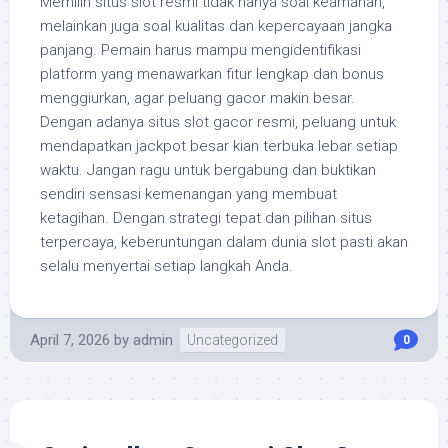
Memilih situs slot resmi tidak hanya soal keamanan,
melainkan juga soal kualitas dan kepercayaan jangka
panjang. Pemain harus mampu mengidentifikasi
platform yang menawarkan fitur lengkap dan bonus
menggiurkan, agar peluang gacor makin besar.
Dengan adanya situs slot gacor resmi, peluang untuk
mendapatkan jackpot besar kian terbuka lebar setiap
waktu. Jangan ragu untuk bergabung dan buktikan
sendiri sensasi kemenangan yang membuat
ketagihan. Dengan strategi tepat dan pilihan situs
terpercaya, keberuntungan dalam dunia slot pasti akan
selalu menyertai setiap langkah Anda.
April 7, 2026
by
admin
Uncategorized
0