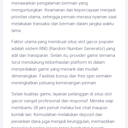
menawarkan pengalaman bermain yang
menguntungkan. Keamanan dan kepercayaan menjadi
prioritas utama, sehingga pemain merasa nyaman saat
melakukan transaksi dan bermain dalam jangka waktu
lama.
Faktor utama yang membuat situs slot gacor populer
adalah sistem RNG (Random Number Generator) yang
adil dan transparan. Selain itu, provider game ternama
turut mendukung keberhasilan platform ini dalam
menyediakan game yang menarik dan mudah
dimenangkan. Fasilitas bonus dan free spin semakin
meningkatkan peluang kemenangan pemain.
Selain kualitas game, layanan pelanggan di situs slot
gacor sangat profesional dan responsif. Mereka siap
membantu 24 jam penuh melalui live chat maupun
kontak lain. Kemudahan melakukan deposit dan
penarikan dana juga menjadi keunggulan, memastikan