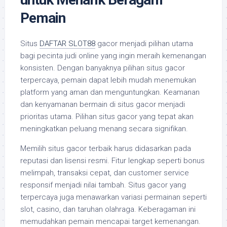
Pemain
Situs
DAFTAR SLOT88
gacor menjadi pilihan utama
bagi pecinta judi online yang ingin meraih kemenangan
konsisten. Dengan banyaknya pilihan situs gacor
terpercaya, pemain dapat lebih mudah menemukan
platform yang aman dan menguntungkan. Keamanan
dan kenyamanan bermain di situs gacor menjadi
prioritas utama. Pilihan situs gacor yang tepat akan
meningkatkan peluang menang secara signifikan.
Memilih situs gacor terbaik harus didasarkan pada
reputasi dan lisensi resmi. Fitur lengkap seperti bonus
melimpah, transaksi cepat, dan customer service
responsif menjadi nilai tambah. Situs gacor yang
terpercaya juga menawarkan variasi permainan seperti
slot, casino, dan taruhan olahraga. Keberagaman ini
memudahkan pemain mencapai target kemenangan.