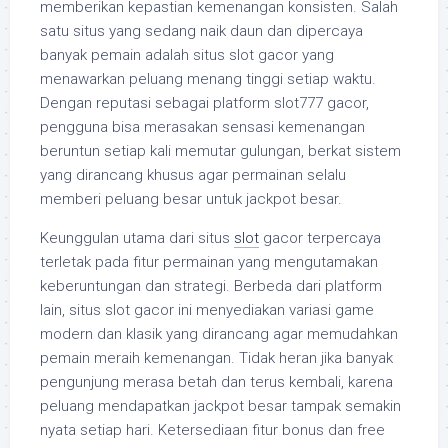
memberikan kepastian kemenangan konsisten. Salah
satu situs yang sedang naik daun dan dipercaya
banyak pemain adalah situs slot gacor yang
menawarkan peluang menang tinggi setiap waktu.
Dengan reputasi sebagai platform slot777 gacor,
pengguna bisa merasakan sensasi kemenangan
beruntun setiap kali memutar gulungan, berkat sistem
yang dirancang khusus agar permainan selalu
memberi peluang besar untuk jackpot besar.
Keunggulan utama dari situs
slot
gacor terpercaya
terletak pada fitur permainan yang mengutamakan
keberuntungan dan strategi. Berbeda dari platform
lain, situs slot gacor ini menyediakan variasi game
modern dan klasik yang dirancang agar memudahkan
pemain meraih kemenangan. Tidak heran jika banyak
pengunjung merasa betah dan terus kembali, karena
peluang mendapatkan jackpot besar tampak semakin
nyata setiap hari. Ketersediaan fitur bonus dan free