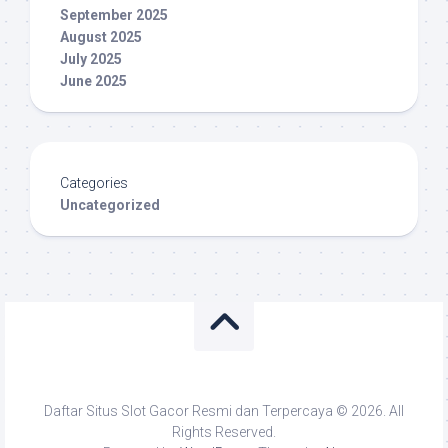
September 2025
August 2025
July 2025
June 2025
Categories
Uncategorized
Daftar Situs Slot Gacor Resmi dan Terpercaya © 2026. All
Rights Reserved.