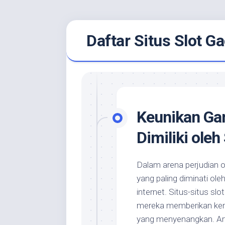
Skip
Daftar Situs Slot G
to
content
Keunikan Gam
Dimiliki oleh
Dalam arena perjudian on
yang paling diminati ol
internet. Situs-situs s
mereka memberikan kem
yang menyenangkan. Art