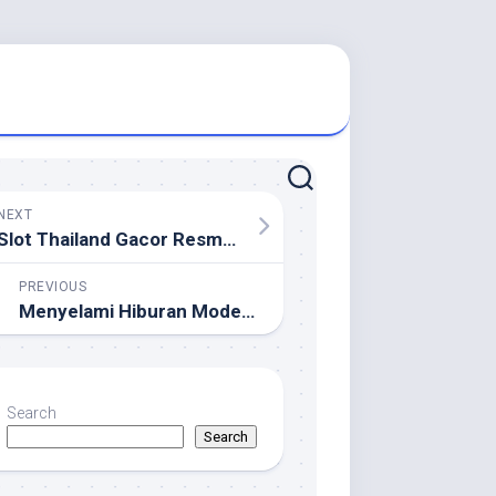
NEXT
Slot Thailand Gacor Resmi: Bonus Besar, Pola Terbaru
PREVIOUS
Menyelami Hiburan Modern yang Tak Pernah Membosankan
Search
Search