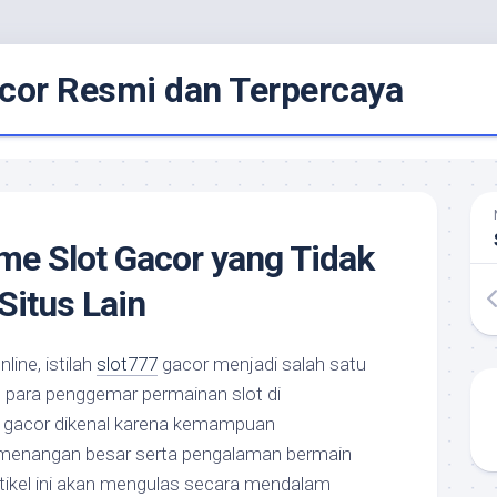
acor Resmi dan Terpercaya
e Slot Gacor yang Tidak
 Situs Lain
line, istilah
slot777
gacor menjadi salah satu
eh para penggemar permainan slot di
lot gacor dikenal karena kemampuan
enangan besar serta pengalaman bermain
ikel ini akan mengulas secara mendalam