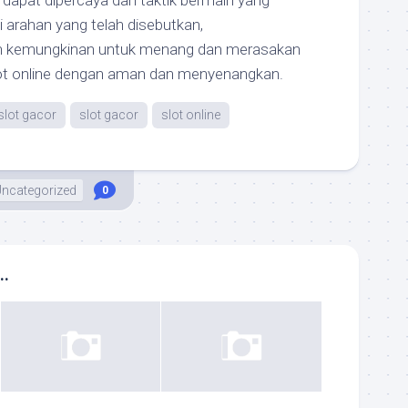
 dapat dipercaya dan taktik bermain yang
 arahan yang telah disebutkan,
n kemungkinan untuk menang dan merasakan
ot online dengan aman dan menyenangkan.
 slot gacor
slot gacor
slot online
ncategorized
0
..