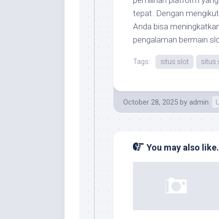
pemilihan platform yang
tepat. Dengan mengikuti
Anda bisa meningkatka
pengalaman bermain sl
Tags:
situs slot
situs
October 28, 2025
by
admin
U
You may also like.