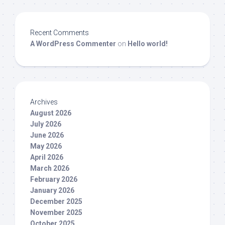
Recent Comments
A WordPress Commenter
on
Hello world!
Archives
August 2026
July 2026
June 2026
May 2026
April 2026
March 2026
February 2026
January 2026
December 2025
November 2025
October 2025