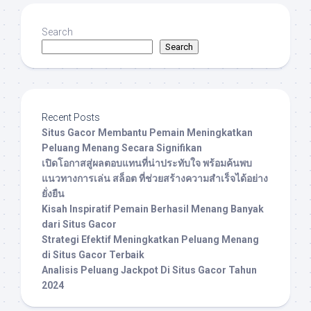
Search
Search
Recent Posts
Situs Gacor Membantu Pemain Meningkatkan
Peluang Menang Secara Signifikan
เปิดโอกาสสู่ผลตอบแทนที่น่าประทับใจ พร้อมค้นพบ
แนวทางการเล่น สล็อต ที่ช่วยสร้างความสำเร็จได้อย่าง
ยั่งยืน
Kisah Inspiratif Pemain Berhasil Menang Banyak
dari Situs Gacor
Strategi Efektif Meningkatkan Peluang Menang
di Situs Gacor Terbaik
Analisis Peluang Jackpot Di Situs Gacor Tahun
2024