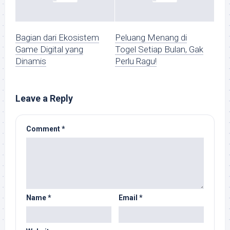
Bagian dari Ekosistem
Peluang Menang di
Game Digital yang
Togel Setiap Bulan, Gak
Dinamis
Perlu Ragu!
Leave a Reply
Comment
*
Name
*
Email
*