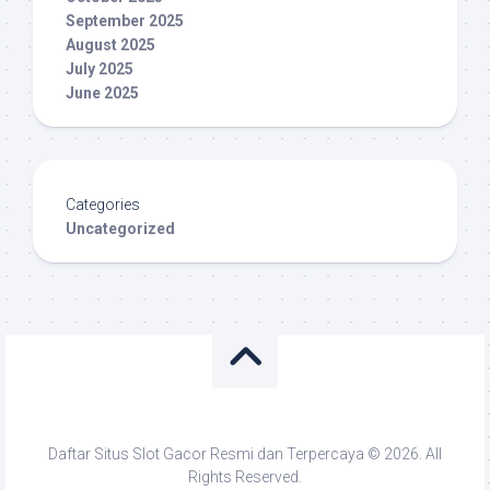
September 2025
August 2025
July 2025
June 2025
Categories
Uncategorized
Daftar Situs Slot Gacor Resmi dan Terpercaya © 2026. All
Rights Reserved.