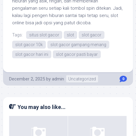
hiburan yang asik, ringan, dan memberikan
pengalaman seru setiap kali tombol spin ditekan. Jadi,
kalau lagi pengen hiburan santai tapi tetap seru, slot
online bisa jadi opsi yang patut dicoba.
Tags:
situs slot gacor
slot
slot gacor
slot gacor 10k
slot gacor gampang menang
slot gacor hari ini
slot gacor pasti bayar
December 2, 2025
by
admin
Uncategorized
0
You may also like...