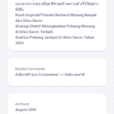
แนวทางการเล่น สล็อต ที่ช่วยสร้างความสำเร็จได้อย่าง
ยั่งยืน
Kisah Inspiratif Pemain Berhasil Menang Banyak
dari Situs Gacor
Strategi Efektif Meningkatkan Peluang Menang
di Situs Gacor Terbaik
Analisis Peluang Jackpot Di Situs Gacor Tahun
2024
Recent Comments
A WordPress Commenter
on
Hello world!
Archives
August 2026