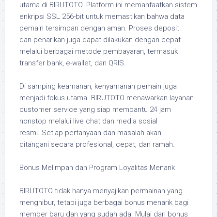
utama di BIRUTOTO. Platform ini memanfaatkan sistem
enkripsi SSL 256-bit untuk memastikan bahwa data
pemain tersimpan dengan aman. Proses deposit
dan penarikan juga dapat dilakukan dengan cepat
melalui berbagai metode pembayaran, termasuk
transfer bank, e-wallet, dan QRIS.
Di samping keamanan, kenyamanan pemain juga
menjadi fokus utama. BIRUTOTO menawarkan layanan
customer service yang siap membantu 24 jam
nonstop melalui live chat dan media sosial
resmi. Setiap pertanyaan dan masalah akan
ditangani secara profesional, cepat, dan ramah.
Bonus Melimpah dan Program Loyalitas Menarik
BIRUTOTO tidak hanya menyajikan permainan yang
menghibur, tetapi juga berbagai bonus menarik bagi
member baru dan yang sudah ada. Mulai dari bonus