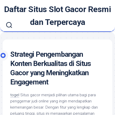
Skip
Daftar Situs Slot Gacor Resmi
to
content
dan Terpercaya
Strategi Pengembangan
Konten Berkualitas di Situs
Gacor yang Meningkatkan
Engagement
togel
Situs gacor menjadi pilihan utama bagi para
penggemar judi online yang ingin mendapatkan
kemenangan besar. Dengan fitur yang lengkap dan
peluang tinggi, situs ini menawarkan pengalaman