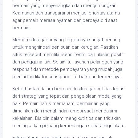
bermain yang menyenangkan dan menguntungkan.
Keamanan dan transparansi menjadi prioritas utama
agar pemain merasa nyaman dan percaya diri saat
bermain.
Memilih situs gacor yang terpercaya sangat penting
untuk menghindari penipuan dan kerugian. Pastikan
situs tersebut memiliki lisensi resmi dan ulasan positif
dari pengguna lain. Selain itu, layanan pelanggan yang
responsif dan metode pembayaran yang mudah juga
menjadi indikator situs gacor terbaik dan terpercaya.
Keberhasilan dalam bermain di situs gacor tidak lepas
dari strategi yang tepat dan pengelolaan modal yang
baik. Pemain harus memahami permainan yang
dimainkan dan menghindari emosi saat mengalami
kekalahan. Disiplin dalam mengikuti tips dan trik akan
meningkatkan peluang kemenangan secara signifikan.
Faktor utama yang membuat situs gacor banyak