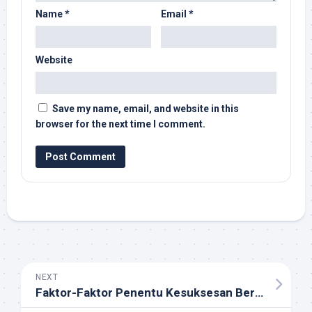
Name
*
Email
*
Website
Save my name, email, and website in this
browser for the next time I comment.
NEXT
Faktor-Faktor Penentu Kesuksesan Bermain di Situs Gacor