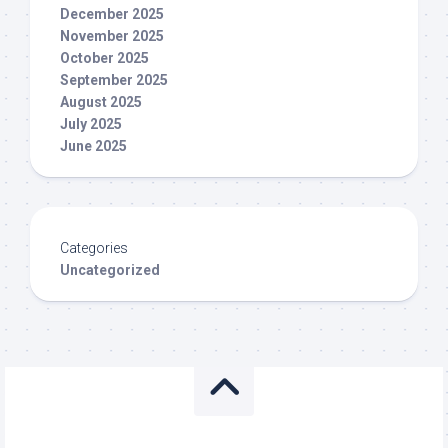
December 2025
November 2025
October 2025
September 2025
August 2025
July 2025
June 2025
Categories
Uncategorized