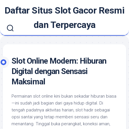
Skip
Daftar Situs Slot Gacor Resmi
to
content
dan Terpercaya
Slot Online Modern: Hiburan
Digital dengan Sensasi
Maksimal
Permainan slot online kini bukan sekadar hiburan biasa
—ini sudah jadi bagian dari gaya hidup digital. Di
tengah padatnya aktivitas harian, slot hadir sebagai
opsi santai yang tetap memberi sensasi seru dan
menantang. Tinggal buka perangkat, koneksi aman,