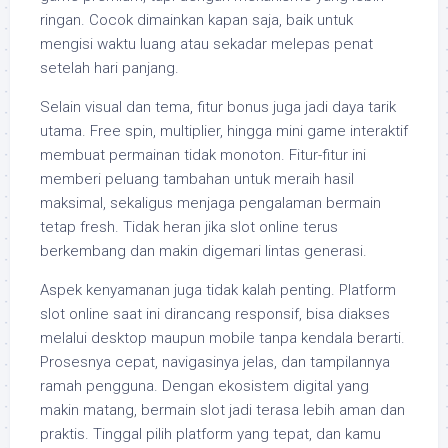
ringan. Cocok dimainkan kapan saja, baik untuk
mengisi waktu luang atau sekadar melepas penat
setelah hari panjang.
Selain visual dan tema, fitur bonus juga jadi daya tarik
utama. Free spin, multiplier, hingga mini game interaktif
membuat permainan tidak monoton. Fitur-fitur ini
memberi peluang tambahan untuk meraih hasil
maksimal, sekaligus menjaga pengalaman bermain
tetap fresh. Tidak heran jika slot online terus
berkembang dan makin digemari lintas generasi.
Aspek kenyamanan juga tidak kalah penting. Platform
slot online saat ini dirancang responsif, bisa diakses
melalui desktop maupun mobile tanpa kendala berarti.
Prosesnya cepat, navigasinya jelas, dan tampilannya
ramah pengguna. Dengan ekosistem digital yang
makin matang, bermain slot jadi terasa lebih aman dan
praktis. Tinggal pilih platform yang tepat, dan kamu