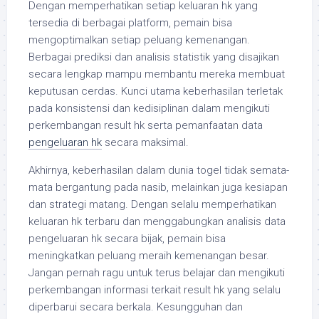
Dengan memperhatikan setiap keluaran hk yang
tersedia di berbagai platform, pemain bisa
mengoptimalkan setiap peluang kemenangan.
Berbagai prediksi dan analisis statistik yang disajikan
secara lengkap mampu membantu mereka membuat
keputusan cerdas. Kunci utama keberhasilan terletak
pada konsistensi dan kedisiplinan dalam mengikuti
perkembangan result hk serta pemanfaatan data
pengeluaran hk
secara maksimal.
Akhirnya, keberhasilan dalam dunia togel tidak semata-
mata bergantung pada nasib, melainkan juga kesiapan
dan strategi matang. Dengan selalu memperhatikan
keluaran hk terbaru dan menggabungkan analisis data
pengeluaran hk secara bijak, pemain bisa
meningkatkan peluang meraih kemenangan besar.
Jangan pernah ragu untuk terus belajar dan mengikuti
perkembangan informasi terkait result hk yang selalu
diperbarui secara berkala. Kesungguhan dan