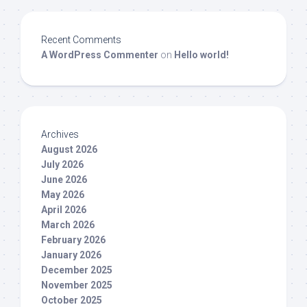
Recent Comments
A WordPress Commenter
on
Hello world!
Archives
August 2026
July 2026
June 2026
May 2026
April 2026
March 2026
February 2026
January 2026
December 2025
November 2025
October 2025