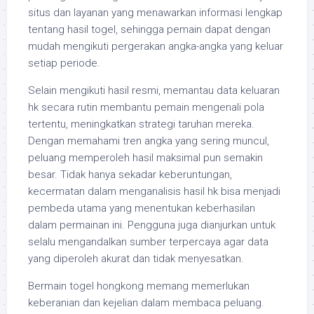
situs dan layanan yang menawarkan informasi lengkap
tentang hasil togel, sehingga pemain dapat dengan
mudah mengikuti pergerakan angka-angka yang keluar
setiap periode.
Selain mengikuti hasil resmi, memantau data keluaran
hk secara rutin membantu pemain mengenali pola
tertentu, meningkatkan strategi taruhan mereka.
Dengan memahami tren angka yang sering muncul,
peluang memperoleh hasil maksimal pun semakin
besar. Tidak hanya sekadar keberuntungan,
kecermatan dalam menganalisis hasil hk bisa menjadi
pembeda utama yang menentukan keberhasilan
dalam permainan ini. Pengguna juga dianjurkan untuk
selalu mengandalkan sumber terpercaya agar data
yang diperoleh akurat dan tidak menyesatkan.
Bermain togel hongkong memang memerlukan
keberanian dan kejelian dalam membaca peluang.