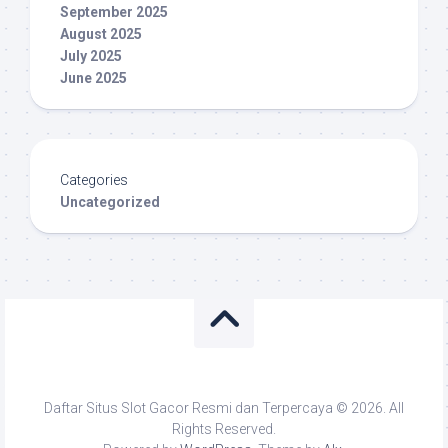
September 2025
August 2025
July 2025
June 2025
Categories
Uncategorized
Daftar Situs Slot Gacor Resmi dan Terpercaya © 2026. All
Rights Reserved.