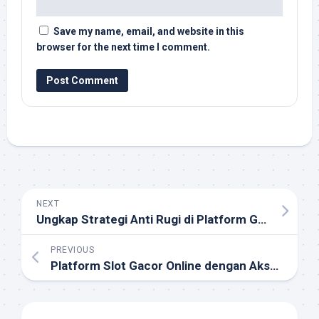
Save my name, email, and website in this
browser for the next time I comment.
NEXT
Ungkap Strategi Anti Rugi di Platform Game Online Terbaik
PREVIOUS
Platform Slot Gacor Online dengan Akses Cepat dan Stabil