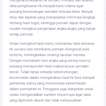
mengetahui keluaran hk terbaru. Prediksi dan analisis
data pengeluaran hk menjadi kunci utama agar
peluang kemenangan semakin terbuka lebar. Banyak
situs dan layanan yang menawarkan informasi lengkap
tentang hasil togel, sehingga pemain dapat dengan
mudah mengikuti pergerakan angka-angka yang keluar
setiap periode.
Selain mengikuti hasil resmi, memantau data keluaran
hk secara rutin membantu pemain mengenali pola
tertentu, meningkatkan strategi taruhan mereka.
Dengan memahami tren angka yang sering muncul,
peluang memperoleh hasil maksimal pun semakin
besar. Tidak hanya sekadar keberuntungan,
kecermatan dalam menganalisis hasil hk bisa menjadi
pembeda utama yang menentukan keberhasilan
dalam permainan ini. Pengguna juga dianjurkan untuk
selalu mengandalkan sumber terpercaya agar data
yang diperoleh akurat dan tidak menyesatkan.