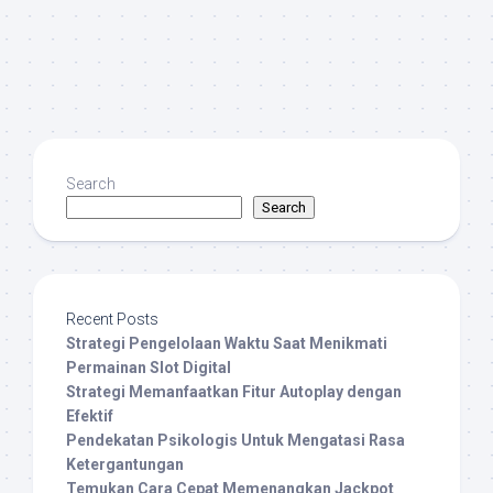
Search
Search
Recent Posts
Strategi Pengelolaan Waktu Saat Menikmati
Permainan Slot Digital
Strategi Memanfaatkan Fitur Autoplay dengan
Efektif
Pendekatan Psikologis Untuk Mengatasi Rasa
Ketergantungan
Temukan Cara Cepat Memenangkan Jackpot