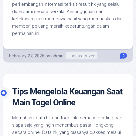
perkembangan informasi terkait result hk yang selalu
diperbarui secara berkala. Kesungguhan dan
ketekunan akan membawa hasil yang memuaskan dan
memberi peluang meraih keberuntungan dalam
permainan ini.
February 27, 2026
by
admin
Uncategorized
0
Tips Mengelola Keuangan Saat
Main Togel Online
Memahami data hk dan togel hk memang penting bagi
siapa saja yang ingin menembus pasar Hongkong
secara online. Data hk, yang biasanya diakses melalui