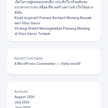
เปิดโอกาสสู่ผลตอบแทนที่น่าประทับใจ พร้อมค้นพบ
แนวทางการเล่น สล็อต ที่ช่วยสร้างความสำเร็จได้อย่าง
ยั่งยืน
Kisah Inspiratif Pemain Berhasil Menang Banyak
dari Situs Gacor
Strategi Efektif Meningkatkan Peluang Menang
di Situs Gacor Terbaik
Recent Comments
A WordPress Commenter
on
Hello world!
Archives
August 2026
July 2026
June 2026