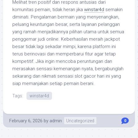
Melihat tren positif dan respons antusias dari
komunitas pemain, tidak heran jika
winstar4d
semakin
diminati. Pengalaman bermain yang menyenangkan,
peluang keuntungan besar, serta layanan pelanggan
yang ramah menjadikannya pilihan utama untuk semua
penggemar judi online. Keberhasilan meraih jackpot
besar tidak lagi sekadar mimpi, karena platform ini
terus berinovasi dan memperbarui fitur agar tetap
kompetitif. Jika ingin mencoba peruntungan dan
merasakan sensasi kemenangan nyata, bergabunglah
sekarang dan nikmati sensasi slot gacor hari ini yang
siap memanjakan setiap pemain berani.
Tags:
winstar4d
February 6, 2026
by
admin
Uncategorized
0