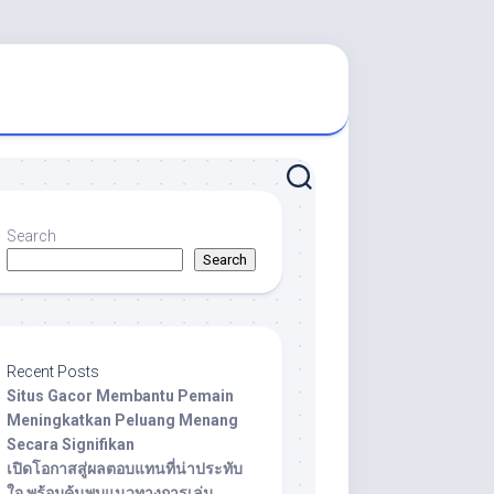
Search
Search
Recent Posts
Situs Gacor Membantu Pemain
Meningkatkan Peluang Menang
Secara Signifikan
เปิดโอกาสสู่ผลตอบแทนที่น่าประทับ
ใจ พร้อมค้นพบแนวทางการเล่น