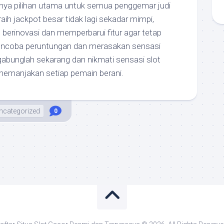
ya pilihan utama untuk semua penggemar judi
aih jackpot besar tidak lagi sekadar mimpi,
s berinovasi dan memperbarui fitur agar tetap
 mencoba peruntungan dan merasakan sensasi
abunglah sekarang dan nikmati sensasi slot
p memanjakan setiap pemain berani.
ncategorized
0