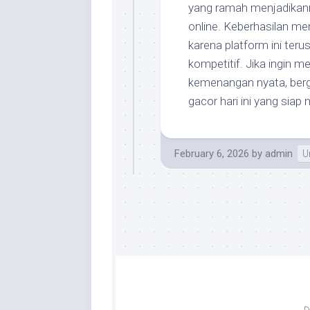
yang ramah menjadikann
online. Keberhasilan mer
karena platform ini teru
kompetitif. Jika ingin
kemenangan nyata, berg
gacor hari ini yang sia
February 6, 2026
by
admin
U