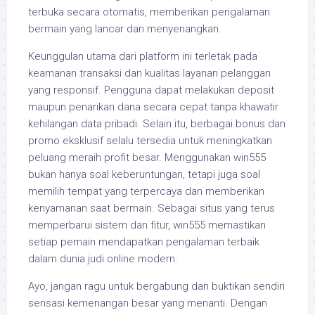
terbuka secara otomatis, memberikan pengalaman
bermain yang lancar dan menyenangkan.
Keunggulan utama dari platform ini terletak pada
keamanan transaksi dan kualitas layanan pelanggan
yang responsif. Pengguna dapat melakukan deposit
maupun penarikan dana secara cepat tanpa khawatir
kehilangan data pribadi. Selain itu, berbagai bonus dan
promo eksklusif selalu tersedia untuk meningkatkan
peluang meraih profit besar. Menggunakan win555
bukan hanya soal keberuntungan, tetapi juga soal
memilih tempat yang terpercaya dan memberikan
kenyamanan saat bermain. Sebagai situs yang terus
memperbarui sistem dan fitur, win555 memastikan
setiap pemain mendapatkan pengalaman terbaik
dalam dunia judi online modern.
Ayo, jangan ragu untuk bergabung dan buktikan sendiri
sensasi kemenangan besar yang menanti. Dengan