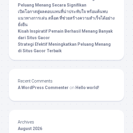
Peluang Menang Secara Signifikan
เปิดโอกาสสู่ผลตอบแทนที่น่าประทับใจ พร้อมค้นพบ
แนวทางการเล่น สล็อต ที่ช่วยสร้างความสำเร็จได้อย่าง
ยั่งยืน
Kisah Inspiratif Pemain Berhasil Menang Banyak
dari Situs Gacor
Strategi Efektif Meningkatkan Peluang Menang
di Situs Gacor Terbaik
Recent Comments
A WordPress Commenter
on
Hello world!
Archives
August 2026