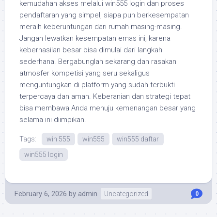
kemudahan akses melalui win555 login dan proses
pendaftaran yang simpel, siapa pun berkesempatan
meraih keberuntungan dari rumah masing-masing.
Jangan lewatkan kesempatan emas ini, karena
keberhasilan besar bisa dimulai dari langkah
sederhana. Bergabunglah sekarang dan rasakan
atmosfer kompetisi yang seru sekaligus
menguntungkan di platform yang sudah terbukti
terpercaya dan aman. Keberanian dan strategi tepat
bisa membawa Anda menuju kemenangan besar yang
selama ini diimpikan.
Tags:
win 555
win555
win555 daftar
win555 login
February 6, 2026
by
admin
Uncategorized
0