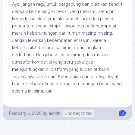
Ayo, jangan ragu untuk bergabung dan buktikan sendiri
sensasi kemenangan besar yang menanti. Dengan
kemudahan akses melalui win555 login dan proses
pendaftaran yang simpel, siapa pun berkesempatan
meraih keberuntungan dari rumah masing-masing.
Jangan lewatkan kesempatan emas ini, karena
keberhasilan besar bisa dimulai dari langkah
sederhana. Bergabunglah sekarang dan rasakan
atmosfer kompetisi yang seru sekaligus
menguntungkan di platform yang sudah terbukti
terpercaya dan aman. Keberanian dan strategi tepat
bisa membawa Anda menuju kemenangan besar yang
selama ini diimpikan.
February 6, 2026
by
admin
Uncategorized
0