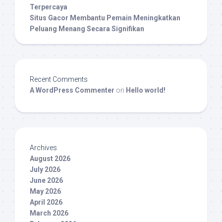
Terpercaya
Situs Gacor Membantu Pemain Meningkatkan
Peluang Menang Secara Signifikan
Recent Comments
A WordPress Commenter
on
Hello world!
Archives
August 2026
July 2026
June 2026
May 2026
April 2026
March 2026