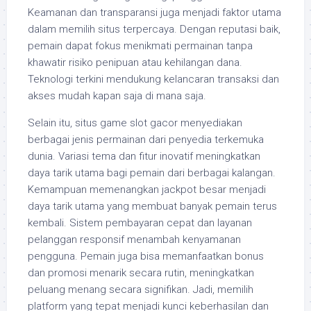
Keamanan dan transparansi juga menjadi faktor utama
dalam memilih situs terpercaya. Dengan reputasi baik,
pemain dapat fokus menikmati permainan tanpa
khawatir risiko penipuan atau kehilangan dana.
Teknologi terkini mendukung kelancaran transaksi dan
akses mudah kapan saja di mana saja.
Selain itu, situs game slot gacor menyediakan
berbagai jenis permainan dari penyedia terkemuka
dunia. Variasi tema dan fitur inovatif meningkatkan
daya tarik utama bagi pemain dari berbagai kalangan.
Kemampuan memenangkan jackpot besar menjadi
daya tarik utama yang membuat banyak pemain terus
kembali. Sistem pembayaran cepat dan layanan
pelanggan responsif menambah kenyamanan
pengguna. Pemain juga bisa memanfaatkan bonus
dan promosi menarik secara rutin, meningkatkan
peluang menang secara signifikan. Jadi, memilih
platform yang tepat menjadi kunci keberhasilan dan