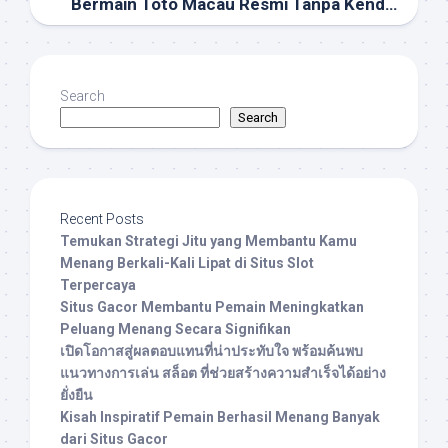
Bermain Toto Macau Resmi Tanpa Kendala 2026
Search
Search
Recent Posts
Temukan Strategi Jitu yang Membantu Kamu
Menang Berkali-Kali Lipat di Situs Slot
Terpercaya
Situs Gacor Membantu Pemain Meningkatkan
Peluang Menang Secara Signifikan
เปิดโอกาสสู่ผลตอบแทนที่น่าประทับใจ พร้อมค้นพบ
แนวทางการเล่น สล็อต ที่ช่วยสร้างความสำเร็จได้อย่าง
ยั่งยืน
Kisah Inspiratif Pemain Berhasil Menang Banyak
dari Situs Gacor