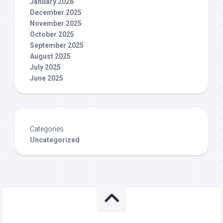
January 2026
December 2025
November 2025
October 2025
September 2025
August 2025
July 2025
June 2025
Categories
Uncategorized