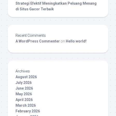
Strategi Efektif Meningkatkan Peluang Menang
di Situs Gacor Terbaik
Recent Comments
A WordPress Commenter
on
Hello world!
Archives
August 2026
July 2026
June 2026
May 2026
April 2026
March 2026
February 2026