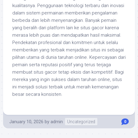
kualitasnya. Penggunaan teknologi terbaru dan inovasi
dalam sistem permainan memberikan pengalaman
berbeda dan lebih menyenangkan. Banyak pemain
yang beralih dari platform lain ke situs gacor karena
merasa lebih puas dan mendapatkan hasil maksimal.
Pendekatan profesional dan komitmen untuk selalu
memberikan yang terbaik menjadikan situs ini sebagai
pilihan utama di dunia taruhan online. Kepercayaan dari
pemain serta reputasi positif yang terus terjaga
membuat situs gacor tetap eksis dan kompetitif. Bagi
mereka yang ingin sukses dalam taruhan online, situs
ini menjadi solusi terbaik untuk meraih kemenangan
besar secara konsisten.
January 10, 2026
by
admin
Uncategorized
0