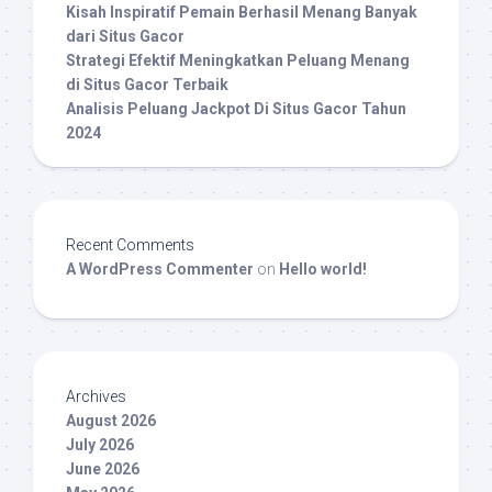
Kisah Inspiratif Pemain Berhasil Menang Banyak
dari Situs Gacor
Strategi Efektif Meningkatkan Peluang Menang
di Situs Gacor Terbaik
Analisis Peluang Jackpot Di Situs Gacor Tahun
2024
Recent Comments
A WordPress Commenter
on
Hello world!
Archives
August 2026
July 2026
June 2026