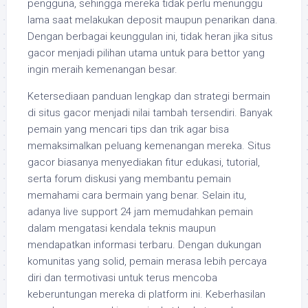
pengguna, sehingga mereka tidak perlu menunggu
lama saat melakukan deposit maupun penarikan dana.
Dengan berbagai keunggulan ini, tidak heran jika situs
gacor menjadi pilihan utama untuk para bettor yang
ingin meraih kemenangan besar.
Ketersediaan panduan lengkap dan strategi bermain
di situs gacor menjadi nilai tambah tersendiri. Banyak
pemain yang mencari tips dan trik agar bisa
memaksimalkan peluang kemenangan mereka. Situs
gacor biasanya menyediakan fitur edukasi, tutorial,
serta forum diskusi yang membantu pemain
memahami cara bermain yang benar. Selain itu,
adanya live support 24 jam memudahkan pemain
dalam mengatasi kendala teknis maupun
mendapatkan informasi terbaru. Dengan dukungan
komunitas yang solid, pemain merasa lebih percaya
diri dan termotivasi untuk terus mencoba
keberuntungan mereka di platform ini. Keberhasilan