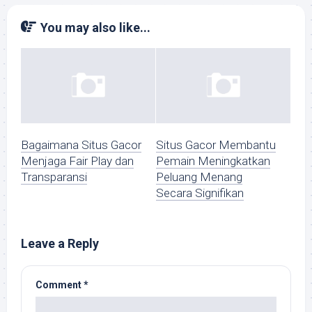
You may also like...
Bagaimana Situs Gacor
Situs Gacor Membantu
Menjaga Fair Play dan
Pemain Meningkatkan
Transparansi
Peluang Menang
Secara Signifikan
Leave a Reply
Comment
*