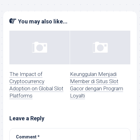
You may also like...
The Impact of
Keunggulan Menjadi
Cryptocurrency
Member di Situs Slot
Adoption on Global Slot
Gacor dengan Program
Platforms
Loyalti
Leave a Reply
Comment
*