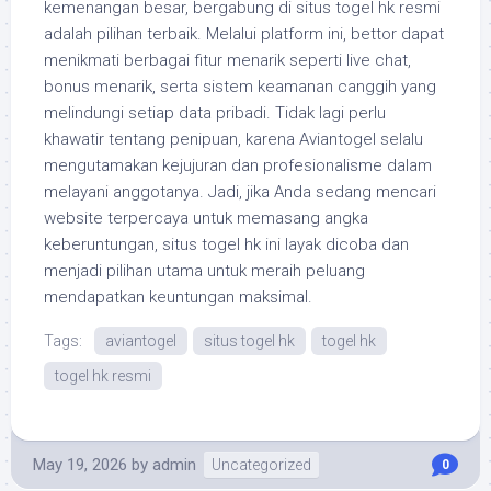
kemenangan besar, bergabung di situs togel hk resmi
adalah pilihan terbaik. Melalui platform ini, bettor dapat
menikmati berbagai fitur menarik seperti live chat,
bonus menarik, serta sistem keamanan canggih yang
melindungi setiap data pribadi. Tidak lagi perlu
khawatir tentang penipuan, karena Aviantogel selalu
mengutamakan kejujuran dan profesionalisme dalam
melayani anggotanya. Jadi, jika Anda sedang mencari
website terpercaya untuk memasang angka
keberuntungan, situs togel hk ini layak dicoba dan
menjadi pilihan utama untuk meraih peluang
mendapatkan keuntungan maksimal.
Tags:
aviantogel
situs togel hk
togel hk
togel hk resmi
May 19, 2026
by
admin
Uncategorized
0