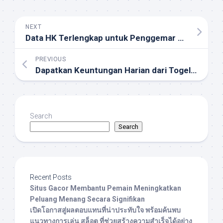
NEXT
Data HK Terlengkap untuk Penggemar Hongkong Pools Online
PREVIOUS
Dapatkan Keuntungan Harian dari Togel Online dengan Pola Toto 4D Super Gacor
Search
Search
Recent Posts
Situs Gacor Membantu Pemain Meningkatkan
Peluang Menang Secara Signifikan
เปิดโอกาสสู่ผลตอบแทนที่น่าประทับใจ พร้อมค้นพบ
แนวทางการเล่น สล็อต ที่ช่วยสร้างความสำเร็จได้อย่าง