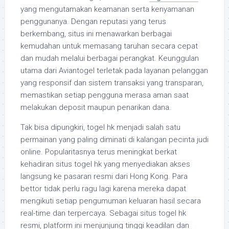
yang mengutamakan keamanan serta kenyamanan
penggunanya. Dengan reputasi yang terus
berkembang, situs ini menawarkan berbagai
kemudahan untuk memasang taruhan secara cepat
dan mudah melalui berbagai perangkat. Keunggulan
utama dari Aviantogel terletak pada layanan pelanggan
yang responsif dan sistem transaksi yang transparan,
memastikan setiap pengguna merasa aman saat
melakukan deposit maupun penarikan dana.
Tak bisa dipungkiri, togel hk menjadi salah satu
permainan yang paling diminati di kalangan pecinta judi
online. Popularitasnya terus meningkat berkat
kehadiran situs togel hk yang menyediakan akses
langsung ke pasaran resmi dari Hong Kong. Para
bettor tidak perlu ragu lagi karena mereka dapat
mengikuti setiap pengumuman keluaran hasil secara
real-time dan terpercaya. Sebagai situs togel hk
resmi, platform ini menjunjung tinggi keadilan dan