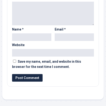
Name
*
Email
*
Website
Save my name, email, and website in this
browser for the next time I comment.