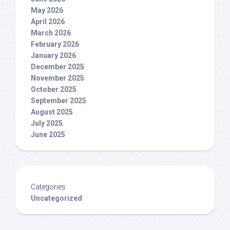
May 2026
April 2026
March 2026
February 2026
January 2026
December 2025
November 2025
October 2025
September 2025
August 2025
July 2025
June 2025
Categories
Uncategorized