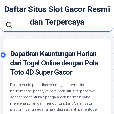
Skip
Daftar Situs Slot Gacor Resmi
to
content
dan Terpercaya
Dapatkan Keuntungan Harian
dari Togel Online dengan Pola
Toto 4D Super Gacor
Dalam dunia perjudian daring yang semakin
berkembang pesat, keberadaan situs terpercaya
sangat menentukan pengalaman bermain yang
menyenangkan dan menguntungkan. Salah satu
platform yang sedang naik daun adalah panentogel,