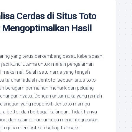
isa Cerdas di Situs Toto
 Mengoptimalkan Hasil
daring yang terus berkembang pesat, keberadaan
njadi kunci utama untuk meraih pengalaman
l maksimal. Salah satu nama yang tengah
ta taruhan adalah Jentoto, sebuah situs toto
 beragam permainan menarik dan peluang
menangan nyata. Dengan antarmuka yang ramah
pelanggan yang responsif, Jentoto mampu
 bettor dari berbagai kalangan. Tidak hanya
ort dan kasino, namun juga mengintegrasikan
ih guna memastikan setiap transaksi