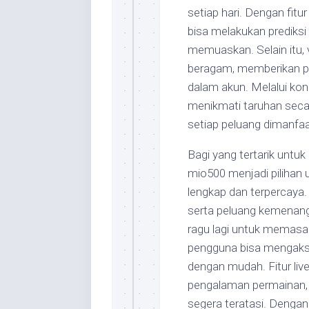
setiap hari. Dengan fitu
bisa melakukan prediksi
memuaskan. Selain itu, 
beragam, memberikan p
dalam akun. Melalui kone
menikmati taruhan sec
setiap peluang dimanfaa
Bagi yang tertarik untuk
mio500 menjadi pilihan
lengkap dan terpercaya.
serta peluang kemenanga
ragu lagi untuk memasa
pengguna bisa mengaks
dengan mudah. Fitur liv
pengalaman permainan, 
segera teratasi. Dengan