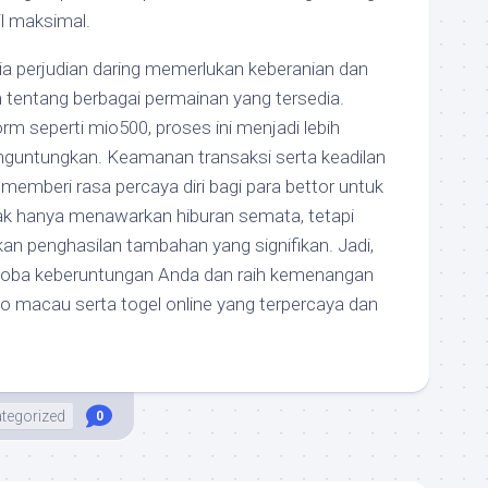
il maksimal.
ia perjudian daring memerlukan keberanian dan
entang berbagai permainan yang tersedia.
m seperti mio500, proses ini menjadi lebih
untungkan. Keamanan transaksi serta keadilan
 memberi rasa percaya diri bagi para bettor untuk
idak hanya menawarkan hiburan semata, tetapi
n penghasilan tambahan yang signifikan. Jadi,
coba keberuntungan Anda dan raih kemenangan
to macau serta togel online yang terpercaya dan
tegorized
0