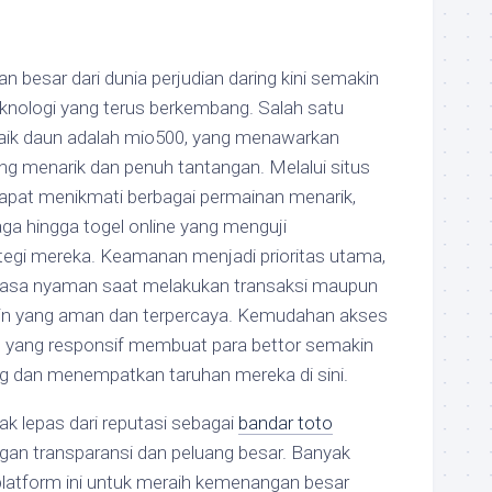
besar dari dunia perjudian daring kini semakin
knologi yang terus berkembang. Salah satu
aik daun adalah mio500, yang menawarkan
g menarik dan penuh tantangan. Melalui situs
apat menikmati berbagai permainan menarik,
aga hingga togel online yang menguji
tegi mereka. Keamanan menjadi prioritas utama,
asa nyaman saat melakukan transaksi maupun
ogin yang aman dan terpercaya. Kemudahan akses
n yang responsif membuat para bettor semakin
g dan menempatkan taruhan mereka di sini.
ak lepas dari reputasi sebagai
bandar toto
gan transparansi dan peluang besar. Banyak
atform ini untuk meraih kemenangan besar