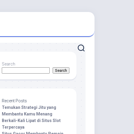
Search
Search
Recent Posts
Temukan Strategi Jitu yang
Membantu Kamu Menang
Berkali-Kali Lipat di Situs Slot
Terpercaya
Situs Gacor Membantu Pemain