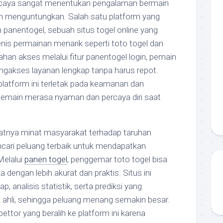
ercaya sangat menentukan pengalaman bermain
 menguntungkan. Salah satu platform yang
 panentogel, sebuah situs togel online yang
is permainan menarik seperti toto togel dan
an akses melalui fitur panentogel login, pemain
gakses layanan lengkap tanpa harus repot.
latform ini terletak pada keamanan dan
 pemain merasa nyaman dan percaya diri saat
atnya minat masyarakat terhadap taruhan
cari peluang terbaik untuk mendapatkan
Melalui
panen togel
, penggemar toto togel bisa
 dengan lebih akurat dan praktis. Situs ini
, analisis statistik, serta prediksi yang
 ahli, sehingga peluang menang semakin besar.
bettor yang beralih ke platform ini karena