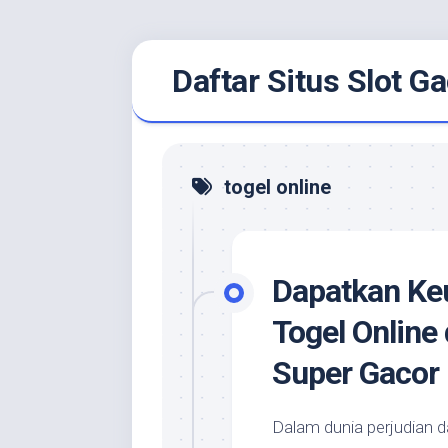
Skip
Daftar Situs Slot G
to
content
togel online
Dapatkan Keu
Togel Online
Super Gacor
Dalam dunia perjudian 