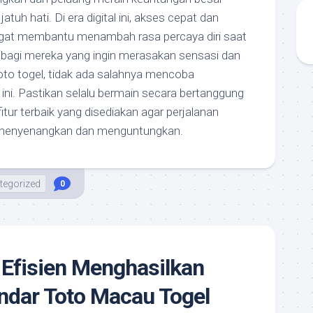
uh hati. Di era digital ini, akses cepat dan
ngat membantu menambah rasa percaya diri saat
bagi mereka yang ingin merasakan sensasi dan
oto togel, tidak ada salahnya mencoba
 ini. Pastikan selalu bermain secara bertanggung
tur terbaik yang disediakan agar perjalanan
 menyenangkan dan menguntungkan.
tegorized
0
a Efisien Menghasilkan
ndar Toto Macau Togel