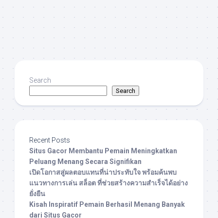
Search
Search
Recent Posts
Situs Gacor Membantu Pemain Meningkatkan
Peluang Menang Secara Signifikan
เปิดโอกาสสู่ผลตอบแทนที่น่าประทับใจ พร้อมค้นพบ
แนวทางการเล่น สล็อต ที่ช่วยสร้างความสำเร็จได้อย่าง
ยั่งยืน
Kisah Inspiratif Pemain Berhasil Menang Banyak
dari Situs Gacor