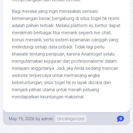
Bagi mereka yang ingin merasakan sensasi
kemenangan besar, bergabung di situs togel hk resmi
adalah pilihan terbaik. Melalui platform ini, bettor dapat
menikmati berbagai fitur menarik seperti live chat,
bonus menarik, serta sistem keamanan canggih yang
melindungi setiap data pribadi. Tidak lagi perlu
khawatir tentang penipuan, karena Aviantogel selalu
mengutamakan kejujuran dan profesionalisme dalam
melayani anggotanya. Jadi, jika Anda sedang mencari
website terpercaya untuk memasang angka
keberuntungan, situs togel hk ini layak dicoba dan
menjadi pilihan utama untuk meraih peluang
mendapatkan keuntungan maksimal.
May 19, 2026
by
admin
Uncategorized
0