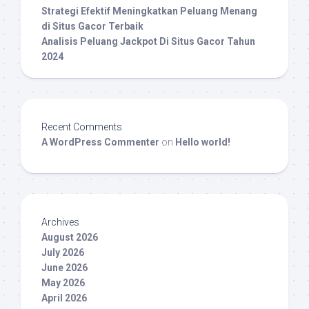
Strategi Efektif Meningkatkan Peluang Menang
di Situs Gacor Terbaik
Analisis Peluang Jackpot Di Situs Gacor Tahun
2024
Recent Comments
A WordPress Commenter
on
Hello world!
Archives
August 2026
July 2026
June 2026
May 2026
April 2026