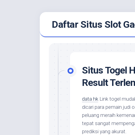
Skip
Daftar Situs Slot G
to
content
Situs Togel
Result Terl
data hk
Link togel muda
dicari para pemain judi
peluang meraih kemenang
tepat sangat mempenga
prediksi yang akurat.