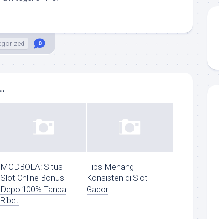
egorized
0
..
MCDBOLA: Situs
Tips Menang
Slot Online Bonus
Konsisten di Slot
Depo 100% Tanpa
Gacor
Ribet