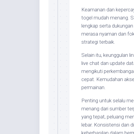
Keamanan dan kepercaya
togel mudah menang. Sit
lengkap serta dukungan
merasa nyaman dan fok
strategi terbaik.
Selain itu, keunggulan l
live chat dan update da
mengikuti perkembangan
cepat. Kemudahan aks
permainan.
Penting untuk selalu me
menang dari sumber ter
yang tepat, peluang m
lebar. Konsistensi dan d
keberhasilan dalam berm