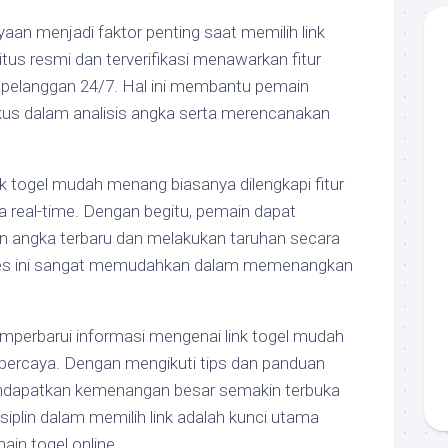
an menjadi faktor penting saat memilih link
us resmi dan terverifikasi menawarkan fitur
 pelanggan 24/7. Hal ini membantu pemain
us dalam analisis angka serta merencanakan
ink togel mudah menang biasanya dilengkapi fitur
ta real-time. Dengan begitu, pemain dapat
 angka terbaru dan melakukan taruhan secara
es ini sangat memudahkan dalam memenangkan
mperbarui informasi mengenai link togel mudah
percaya. Dengan mengikuti tips dan panduan
endapatkan kemenangan besar semakin terbuka
isiplin dalam memilih link adalah kunci utama
ain togel online.