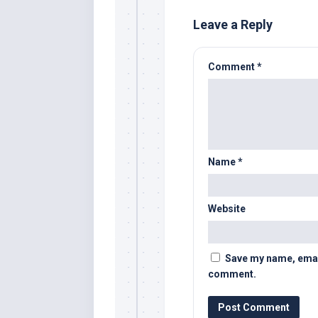
Leave a Reply
Comment
*
Name
*
Website
Save my name, email,
comment.