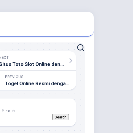
NEXT
Situs Toto Slot Online dengan Strategi Main yang Lebih Tenang
PREVIOUS
Togel Online Resmi dengan Bukti Pembayaran Nyata
Search
Search