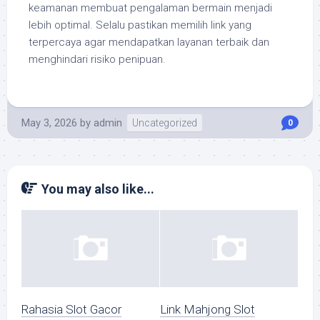
keamanan membuat pengalaman bermain menjadi
lebih optimal. Selalu pastikan memilih link yang
terpercaya agar mendapatkan layanan terbaik dan
menghindari risiko penipuan.
May 3, 2026
by
admin
Uncategorized
0
You may also like...
Rahasia Slot Gacor
Link Mahjong Slot