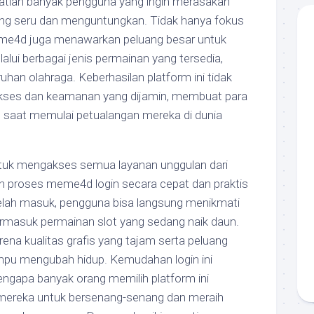
atian banyak pengguna yang ingin merasakan
ng seru dan menguntungkan. Tidak hanya fokus
eme4d juga menawarkan peluang besar untuk
ui berbagai jenis permainan yang tersedia,
aruhan olahraga. Keberhasilan platform ini tidak
akses dan keamanan yang dijamin, membuat para
saat memulai petualangan mereka di dunia
tuk mengakses semua layanan unggulan dari
n proses meme4d login secara cepat dan praktis
telah masuk, pengguna bisa langsung menikmati
 termasuk permainan slot yang sedang naik daun.
ena kualitas grafis yang tajam serta peluang
pu mengubah hidup. Kemudahan login ini
ngapa banyak orang memilih platform ini
 mereka untuk bersenang-senang dan meraih