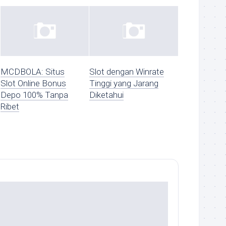
MCDBOLA: Situs
Slot dengan Winrate
Slot Online Bonus
Tinggi yang Jarang
Depo 100% Tanpa
Diketahui
Ribet