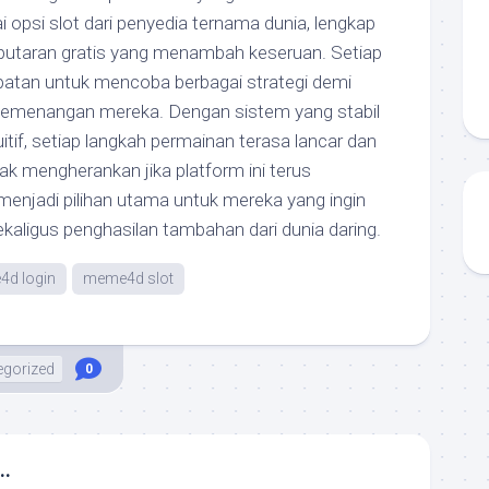
 opsi slot dari penyedia ternama dunia, lengkap
 putaran gratis yang menambah keseruan. Setiap
atan untuk mencoba berbagai strategi demi
kemenangan mereka. Dengan sistem yang stabil
itif, setiap langkah permainan terasa lancar dan
ak mengherankan jika platform ini terus
enjadi pilihan utama untuk mereka yang ingin
aligus penghasilan tambahan dari dunia daring.
d login
meme4d slot
egorized
0
..