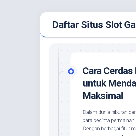
Skip
Daftar Situs Slot G
to
content
Cara Cerdas 
untuk Menda
Maksimal
Dalam dunia hiburan dar
para pecinta permainan 
Dengan berbagai fitur me