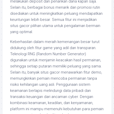
melakukan deposit dan penarikan dana kapan saja.
Selain itu, berbagai bonus menarik dan promosi rutin
disediakan untuk meningkatkan peluang mendapatkan
keuntungan lebih besar. Semua fitur ini menjadikan
situs gacor pilihan utama untuk pengalaman bermain
yang optimal.
Keberhasilan dalam meraih kemenangan besar turut
didukung oleh fitur game yang adil dan transparan.
Teknologi RNG (Random Number Generator)
digunakan untuk menjamin keacakan hasil permainan,
sehingga setiap putaran memiliki peluang yang sama.
Selain itu, banyak situs gacor menawarkan fitur demo,
memungkinkan pemain mencoba permainan tanpa
risiko kehilangan uang asli. Penggunaan sistem
keamanan berlapis melindungi data pribadi dan
transaksi keuangan dari ancaman cyber. Dengan
kombinasi keamanan, keadilan, dan kenyamanan,
platform ini mampu memenuhi kebutuhan para pemain