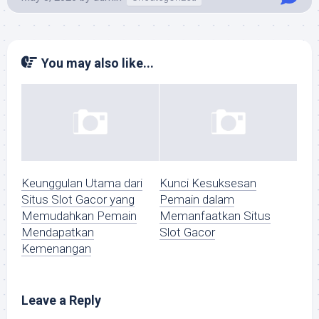
You may also like...
Keunggulan Utama dari
Kunci Kesuksesan
Situs Slot Gacor yang
Pemain dalam
Memudahkan Pemain
Memanfaatkan Situs
Mendapatkan
Slot Gacor
Kemenangan
Leave a Reply