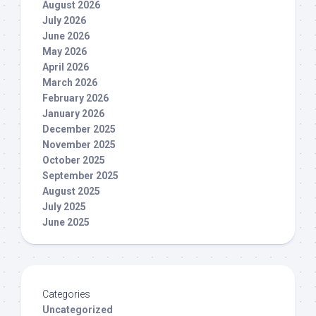
August 2026
July 2026
June 2026
May 2026
April 2026
March 2026
February 2026
January 2026
December 2025
November 2025
October 2025
September 2025
August 2025
July 2025
June 2025
Categories
Uncategorized