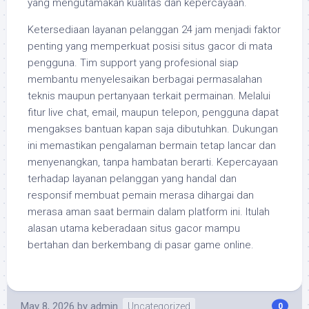
yang mengutamakan kualitas dan kepercayaan.
Ketersediaan layanan pelanggan 24 jam menjadi faktor
penting yang memperkuat posisi situs gacor di mata
pengguna. Tim support yang profesional siap
membantu menyelesaikan berbagai permasalahan
teknis maupun pertanyaan terkait permainan. Melalui
fitur live chat, email, maupun telepon, pengguna dapat
mengakses bantuan kapan saja dibutuhkan. Dukungan
ini memastikan pengalaman bermain tetap lancar dan
menyenangkan, tanpa hambatan berarti. Kepercayaan
terhadap layanan pelanggan yang handal dan
responsif membuat pemain merasa dihargai dan
merasa aman saat bermain dalam platform ini. Itulah
alasan utama keberadaan situs gacor mampu
bertahan dan berkembang di pasar game online.
May 8, 2026
by
admin
Uncategorized
0