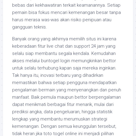
bebas dari kekhawatiran terkait keamanannya. Setiap
pemain bisa fokus mencari kemenangan besar tanpa
harus merasa was-was akan risiko penipuan atau
gangguan teknis.
Banyak orang yang akhirnya memilih situs ini karena
keberadaan fitur live chat dan support 24 jam yang
selalu siap membantu segala kendala. Kemudahan
akses melalui buntogel login memungkinkan bettor
untuk selalu terhubung kapan saja mereka inginkan.
Tak hanya itu, inovasi terbaru yang dihadirkan
memastikan bahwa setiap pengguna mendapatkan
pengalaman bermain yang menyenangkan dan penuh
manfaat. Baik pemula maupun bettor berpengalaman
dapat menikmati berbagai fitur menarik, mulai dari
prediksi angka, data pengeluaran, hingga statistik
lengkap yang membantu merumuskan strategi
kemenangan. Dengan semua keunggulan tersebut,
tidak heran jika toto togel online ini menjadi pilihan