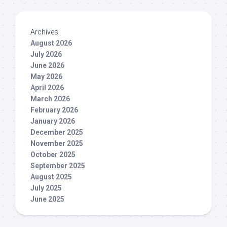
Archives
August 2026
July 2026
June 2026
May 2026
April 2026
March 2026
February 2026
January 2026
December 2025
November 2025
October 2025
September 2025
August 2025
July 2025
June 2025