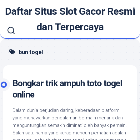
Skip
Daftar Situs Slot Gacor Resmi
to
content
dan Terpercaya
bun togel
Bongkar trik ampuh toto togel
online
Dalam dunia perjudian daring, keberadaan platform
yang menawarkan pengalaman bermain menarik dan
menguntungkan semakin diminati oleh banyak pemain.
Salah satu nama yang kerap mencuri perhatian adalah