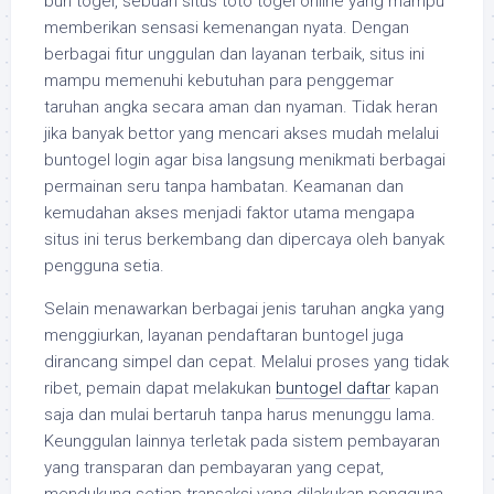
bun togel, sebuah situs toto togel online yang mampu
memberikan sensasi kemenangan nyata. Dengan
berbagai fitur unggulan dan layanan terbaik, situs ini
mampu memenuhi kebutuhan para penggemar
taruhan angka secara aman dan nyaman. Tidak heran
jika banyak bettor yang mencari akses mudah melalui
buntogel login agar bisa langsung menikmati berbagai
permainan seru tanpa hambatan. Keamanan dan
kemudahan akses menjadi faktor utama mengapa
situs ini terus berkembang dan dipercaya oleh banyak
pengguna setia.
Selain menawarkan berbagai jenis taruhan angka yang
menggiurkan, layanan pendaftaran buntogel juga
dirancang simpel dan cepat. Melalui proses yang tidak
ribet, pemain dapat melakukan
buntogel daftar
kapan
saja dan mulai bertaruh tanpa harus menunggu lama.
Keunggulan lainnya terletak pada sistem pembayaran
yang transparan dan pembayaran yang cepat,