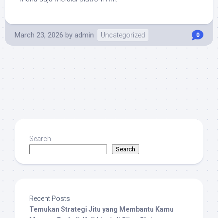
March 23, 2026
by
admin
Uncategorized
0
Search
Search
Recent Posts
Temukan Strategi Jitu yang Membantu Kamu