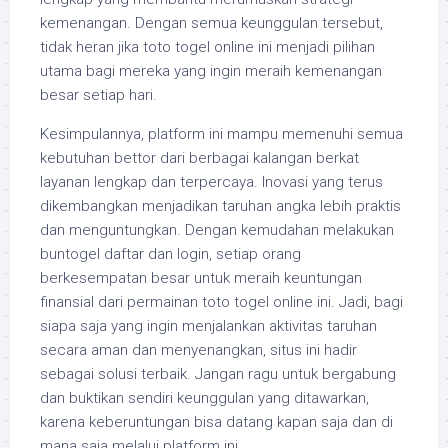
kemenangan. Dengan semua keunggulan tersebut,
tidak heran jika toto togel online ini menjadi pilihan
utama bagi mereka yang ingin meraih kemenangan
besar setiap hari.
Kesimpulannya, platform ini mampu memenuhi semua
kebutuhan bettor dari berbagai kalangan berkat
layanan lengkap dan terpercaya. Inovasi yang terus
dikembangkan menjadikan taruhan angka lebih praktis
dan menguntungkan. Dengan kemudahan melakukan
buntogel daftar dan login, setiap orang
berkesempatan besar untuk meraih keuntungan
finansial dari permainan toto togel online ini. Jadi, bagi
siapa saja yang ingin menjalankan aktivitas taruhan
secara aman dan menyenangkan, situs ini hadir
sebagai solusi terbaik. Jangan ragu untuk bergabung
dan buktikan sendiri keunggulan yang ditawarkan,
karena keberuntungan bisa datang kapan saja dan di
mana saja melalui platform ini.