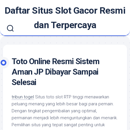
Skip
Daftar Situs Slot Gacor Resmi
to
content
dan Terpercaya
Toto Online Resmi Sistem
Aman JP Dibayar Sampai
Selesai
tribun togel
Situs toto slot RTP tinggi menawarkan
peluang menang yang lebih besar bagi para pemain.
Dengan tingkat pengembalian yang optimal,
permainan menjadi lebih menguntungkan dan menarik.
Pemilihan situs yang tepat sangat penting untuk