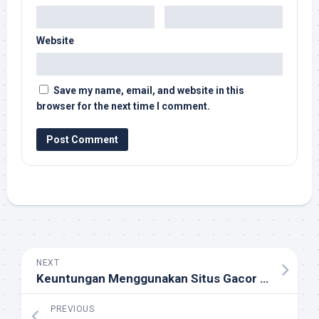
Website
Save my name, email, and website in this
browser for the next time I comment.
NEXT
Keuntungan Menggunakan Situs Gacor dengan Lisensi Resmi dan Terpercaya
PREVIOUS