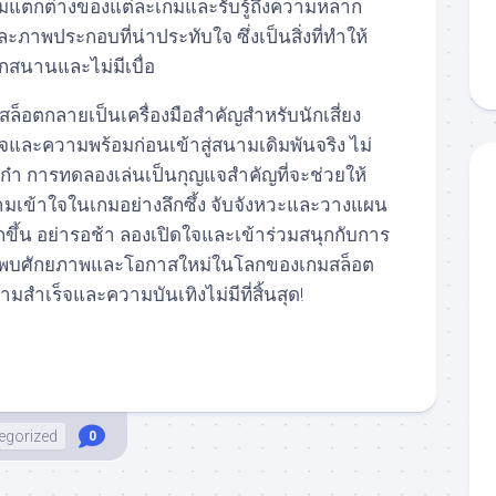
ามแตกต่างของแต่ละเกมและรับรู้ถึงความหลาก
ะภาพประกอบที่น่าประทับใจ ซึ่งเป็นสิ่งที่ทำให้
สนานและไม่มีเบื่อ
สล็อตกลายเป็นเครื่องมือสำคัญสำหรับนักเสี่ยง
จและความพร้อมก่อนเข้าสู่สนามเดิมพันจริง ไม่
อเก๋า การทดลองเล่นเป็นกุญแจสำคัญที่จะช่วยให้
ามเข้าใจในเกมอย่างลึกซึ้ง จับจังหวะและวางแผน
กขึ้น อย่ารอช้า ลองเปิดใจและเข้าร่วมสนุกกับการ
ค้นพบศักยภาพและโอกาสใหม่ในโลกของเกมสล็อต
ามสำเร็จและความบันเทิงไม่มีที่สิ้นสุด!
egorized
0