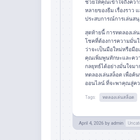
ช่วยให้คุณเข้าใจถึงคว
หลายของธีม เรื่องราว แล
ประสบการณ์การเล่นสนุก
สุดท้ายนี้ การทดลองเล่น
โชคที่ต้องการความมั่นใ
ว่าจะเป็นมือใหม่หรือมื
คุณเพิ่มพูนทักษะและคว
กลยุทธ์ได้อย่างมั่นใจมา
ทดลองเล่นสล็อต เพื่อ
ออนไลน์ ที่จะพาคุณสู่คว
Tags:
ทดลองเล่นสล็อต
April 4, 2026
by
admin
Uncat