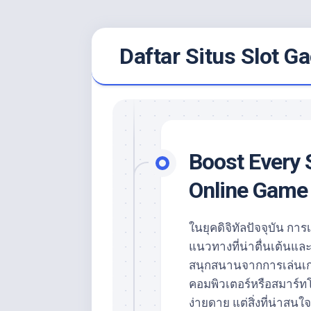
Skip
Daftar Situs Slot G
to
content
Boost Every S
Online Game 
ในยุคดิจิทัลปัจจุบัน ก
แนวทางที่น่าตื่นเต้น
สนุกสนานจากการเล่นเกม
คอมพิวเตอร์หรือสมาร์ท
ง่ายดาย แต่สิ่งที่น่าส