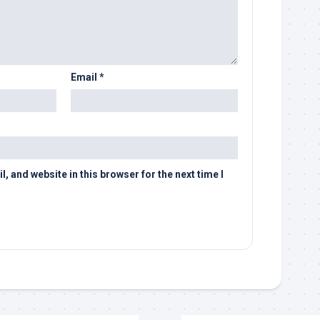
Email
*
 and website in this browser for the next time I