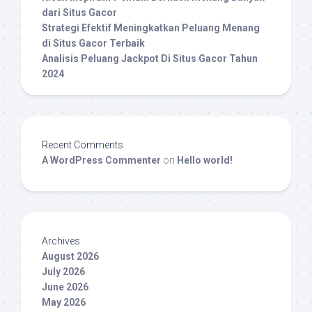
dari Situs Gacor
Strategi Efektif Meningkatkan Peluang Menang
di Situs Gacor Terbaik
Analisis Peluang Jackpot Di Situs Gacor Tahun
2024
Recent Comments
A WordPress Commenter
on
Hello world!
Archives
August 2026
July 2026
June 2026
May 2026