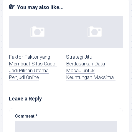
You may also like...
Faktor-Faktor yang
Strategi Jitu
Membuat Situs Gacor
Berdasarkan Data
Jadi Pilihan Utama
Macau untuk
Penjudi Online
Keuntungan Maksimal!
Leave a Reply
Comment
*