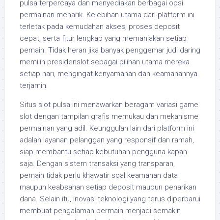
pulsa terpercaya dan menyediakan berbagai opsi
permainan menarik. Kelebihan utama dari platform ini
terletak pada kemudahan akses, proses deposit
cepat, serta fitur lengkap yang memanjakan setiap
pemain. Tidak heran jika banyak penggemar judi daring
memilih presidenslot sebagai pilihan utama mereka
setiap hari, mengingat kenyamanan dan keamanannya
terjamin.
Situs slot pulsa ini menawarkan beragam variasi game
slot dengan tampilan grafis memukau dan mekanisme
permainan yang adil. Keunggulan lain dari platform ini
adalah layanan pelanggan yang responsif dan ramah,
siap membantu setiap kebutuhan pengguna kapan
saja. Dengan sistem transaksi yang transparan,
pemain tidak perlu khawatir soal keamanan data
maupun keabsahan setiap deposit maupun penarikan
dana. Selain itu, inovasi teknologi yang terus diperbarui
membuat pengalaman bermain menjadi semakin