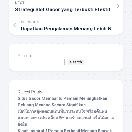
NEXT
Strategi Slot Gacor yang Terbukti Efektif
PREVIOUS
Dapatkan Pengalaman Menang Lebih Besar di Togel Online
Search
Search
Recent Posts
Situs Gacor Membantu Pemain Meningkatkan
Peluang Menang Secara Signifikan
เปิดโอกาสสู่ผลตอบแทนที่น่าประทับใจ พร้อมค้นพบ
แนวทางการเล่น สล็อต ที่ช่วยสร้างความสำเร็จได้อย่าง
ยั่งยืน
Kisah Inspiratif Pemain Berhasil Menang Banyak