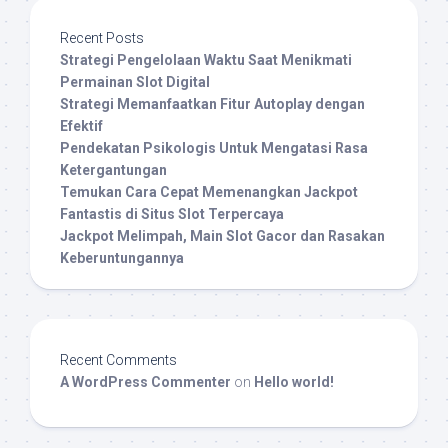
Recent Posts
Strategi Pengelolaan Waktu Saat Menikmati
Permainan Slot Digital
Strategi Memanfaatkan Fitur Autoplay dengan
Efektif
Pendekatan Psikologis Untuk Mengatasi Rasa
Ketergantungan
Temukan Cara Cepat Memenangkan Jackpot
Fantastis di Situs Slot Terpercaya
Jackpot Melimpah, Main Slot Gacor dan Rasakan
Keberuntungannya
Recent Comments
A WordPress Commenter
on
Hello world!