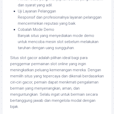
dan syarat yang adil.
Uji Layanan Pelanggan
Responsif dan profesionalnya layanan pelanggan
mencerminkan reputasi yang baik.
Cobalah Mode Demo
Banyak situs yang menyediakan mode demo
untuk mencoba mesin slot sebelum melakukan
taruhan dengan uang sungguhan.
Situs slot gacor adalah pilihan ideal bagi para
penggemar permainan slot online yang ingin
meningkatkan peluang kemenangan mereka. Dengan
memilih situs yang tepercaya dan dikenali berdasarkan
ciri-ciri gacor, pemain dapat menikmati pengalaman
bermain yang menyenangkan, aman, dan
menguntungkan. Selalu ingat untuk bermain secara
bertanggung jawab dan mengelola modal dengan
bijak.