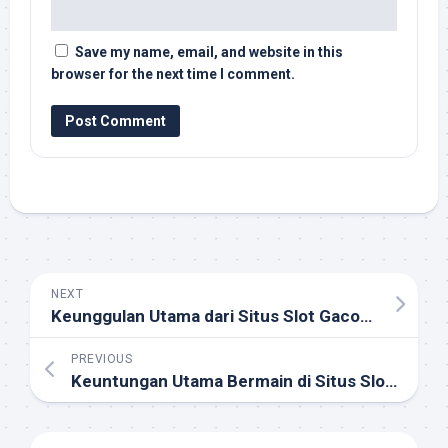
Save my name, email, and website in this
browser for the next time I comment.
NEXT
Keunggulan Utama dari Situs Slot Gacor dengan Tarif Kemenangan Tinggi
PREVIOUS
Keuntungan Utama Bermain di Situs Slot Gacor yang Direkomendasikan oleh Banyak Pemain