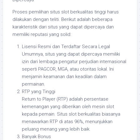
Proses pemilihan situs slot berkualitas tinggi harus
dilakukan dengan teliti. Berikut adalah beberapa
karakteristik dari situs yang dapat dipercaya dan
memiliki reputasi yang solid:
Lisensi Resmi dan Terdaftar Secara Legal
Umumnya, situs yang dapat dipercaya memiliki
izin dari lembaga pengatur perjudian internasional
seperti PAGCOR, MGA, atau otoritas lokal. Ini
menjamin keamanan dan keadilan dalam
permainan.
RTP yang Tinggi
Return to Player (RTP) adalah persentase
kemenangan yang diberikan oleh mesin slot
kepada pemain. Situs slot berkualitas biasanya
menawarkan RTP di atas 96%, menunjukkan
peluang menang yang lebih baik.
Banyak Bonus