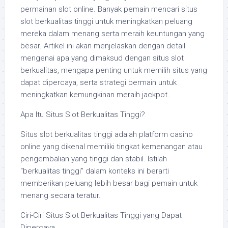
permainan slot online. Banyak pemain mencari situs
slot berkualitas tinggi untuk meningkatkan peluang
mereka dalam menang serta meraih keuntungan yang
besar. Artikel ini akan menjelaskan dengan detail
mengenai apa yang dimaksud dengan situs slot
berkualitas, mengapa penting untuk memilih situs yang
dapat dipercaya, serta strategi bermain untuk
meningkatkan kemungkinan meraih jackpot.
Apa Itu Situs Slot Berkualitas Tinggi?
Situs slot berkualitas tinggi adalah platform casino
online yang dikenal memiliki tingkat kemenangan atau
pengembalian yang tinggi dan stabil. Istilah
“berkualitas tinggi” dalam konteks ini berarti
memberikan peluang lebih besar bagi pemain untuk
menang secara teratur.
Ciri-Ciri Situs Slot Berkualitas Tinggi yang Dapat
Dipercaya