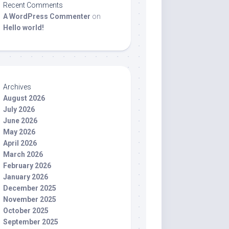
Recent Comments
A WordPress Commenter
on
Hello world!
Archives
August 2026
July 2026
June 2026
May 2026
April 2026
March 2026
February 2026
January 2026
December 2025
November 2025
October 2025
September 2025