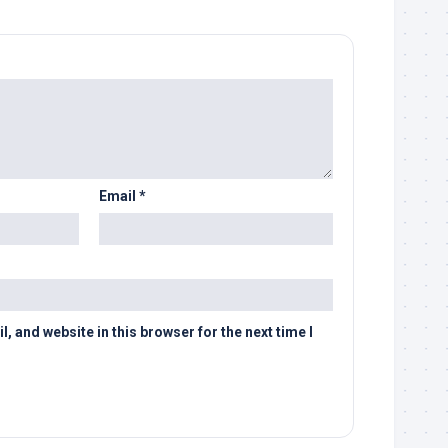
Email
*
 and website in this browser for the next time I