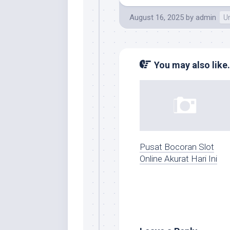
August 16, 2025
by
admin
U
You may also like.
Pusat Bocoran Slot
Online Akurat Hari Ini