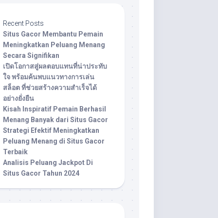
Recent Posts
Situs Gacor Membantu Pemain
Meningkatkan Peluang Menang
Secara Signifikan
เปิดโอกาสสู่ผลตอบแทนที่น่าประทับ
ใจ พร้อมค้นพบแนวทางการเล่น
สล็อต ที่ช่วยสร้างความสำเร็จได้
อย่างยั่งยืน
Kisah Inspiratif Pemain Berhasil
Menang Banyak dari Situs Gacor
Strategi Efektif Meningkatkan
Peluang Menang di Situs Gacor
Terbaik
Analisis Peluang Jackpot Di
Situs Gacor Tahun 2024