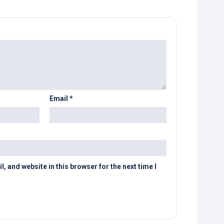
Email
*
 and website in this browser for the next time I