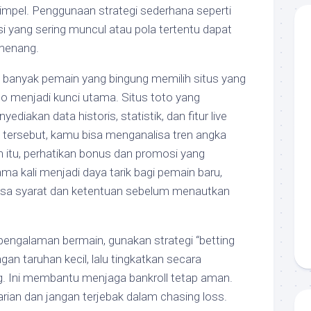
impel. Penggunaan strategi sederhana seperti
 yang sering muncul atau pola tertentu dapat
menang.
, banyak pemain yang bingung memilih situs yang
toto menjadi kunci utama. Situs toto yang
diakan data historis, statistik, dan fitur live
 tersebut, kamu bisa menganalisa tren angka
in itu, perhatikan bonus dan promosi yang
ma kali menjadi daya tarik bagi pemain baru,
ksa syarat dan ketentuan sebelum menautkan
ngalaman bermain, gunakan strategi “betting
ngan taruhan kecil, lalu tingkatkan secara
g. Ini membantu menjaga bankroll tetap aman.
arian dan jangan terjebak dalam chasing loss.