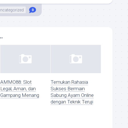
ncategorized
0
..
AMMO88: Slot
Temukan Rahasia
Legal, Aman, dan
Sukses Bermain
Gampang Menang
Sabung Ayam Online
dengan Teknik Teruji