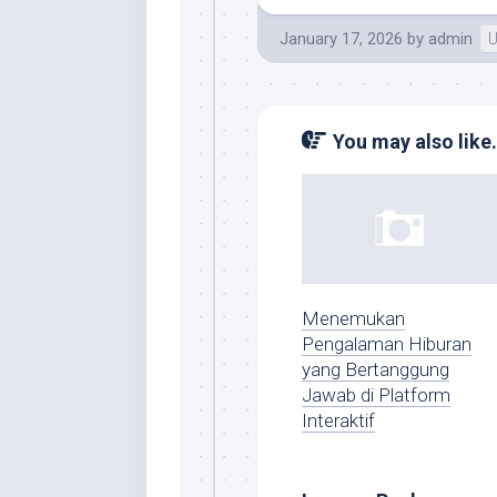
January 17, 2026
by
admin
U
You may also like.
Menemukan
Pengalaman Hiburan
yang Bertanggung
Jawab di Platform
Interaktif