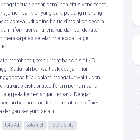
engetahuan dasar, pemilihan situs yang tepat,
anajemen bankroll yang baik, peluang menang
ingat bahwa judi online harus dimainkan secara
gan informasi yang lengkap dan pendekatan
n merasa puas setelah mencapai target
nkan.
data membantu, tetap ingat bahwa slot 4D
tinggi. Sadarilah bahwa tidak ada jaminan
gga tetap bijak dalam mengatur waktu dan
ikuti grup diskusi atau forum pemain yang
tentang pola kemenangan terbaru. Dengan
eruan bermain jadi lebih terarah dan efisien.
ya dengan senyum selalu.
toto 4d
toto slot
toto slot 4d