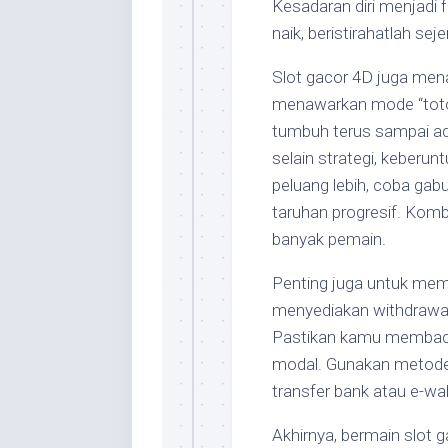
Kesadaran diri menjadi 
naik, beristirahatlah sej
Slot gacor 4D juga men
menawarkan mode “toto s
tumbuh terus sampai ad
selain strategi, keberu
peluang lebih, coba gab
taruhan progresif. Kombi
banyak pemain.
Penting juga untuk mem
menyediakan withdrawa
Pastikan kamu membac
modal. Gunakan metode 
transfer bank atau e-wal
Akhirnya, bermain slot