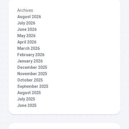
Archives
August 2026
July 2026
June 2026
May 2026
April 2026
March 2026
February 2026
January 2026
December 2025
November 2025
October 2025
September 2025
August 2025
July 2025
June 2025