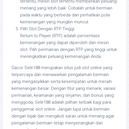
tertentu, mesin slot tertentu memberikan peluang
menang yang lebih baik. Cobalah untuk bermain
pada waktu yang berbeda dan perhatikan pola
kemenangan yang mungkin muncul.
Pilih Slot Dengan RTP Tinggi
Return to Player (RTP) adalah persentase
kemenangan yang dapat diperoleh dari mesin
slot. Pilih permainan dengan RTP yang tinggi untuk
meningkatkan peluang kemenangan Anda.
Gacor Selir188 merupakan situs judi slot online yang
terpercaya dan menawarkan pengalaman bermain
yang mengasyikkan serta kesempatan untuk meraih
kemenangan besar. Dengan fitur yang menarik, variasi
permainan, keamanan yang terjamin, dan bonus yang
menggoda, Selir188 adalah pilihan terbaik bagi para
penggemar slot online. Jangan lupa untuk bermain
dengan bijak dan mengikuti saran untuk menang agar
pengalaman bermain tetap menyenangkan dan