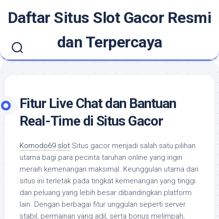
Skip
Daftar Situs Slot Gacor Resmi
to
content
dan Terpercaya
Fitur Live Chat dan Bantuan
Real-Time di Situs Gacor
Komodo69 slot
Situs gacor menjadi salah satu pilihan
utama bagi para pecinta taruhan online yang ingin
meraih kemenangan maksimal. Keunggulan utama dari
situs ini terletak pada tingkat kemenangan yang tinggi
dan peluang yang lebih besar dibandingkan platform
lain. Dengan berbagai fitur unggulan seperti server
stabil, permainan yang adil, serta bonus melimpah,