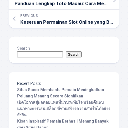
Panduan Lengkap Toto Macau: Cara Menang dengan Cerdas
PREVIOUS
Keseruan Permainan Slot Online yang Bikin Hiburan Naik Level
Search
Search
Recent Posts
Situs Gacor Membantu Pemain Meningkatkan
Peluang Menang Secara Signifikan
เปิดโอกาสสู่ผลตอบแทนที่น่าประทับใจ พร้อมค้นพบ
แนวทางการเล่น สล็อต ที่ช่วยสร้างความสำเร็จได้อย่าง
ยั่งยืน
Kisah Inspiratif Pemain Berhasil Menang Banyak
dari Situs Gacor