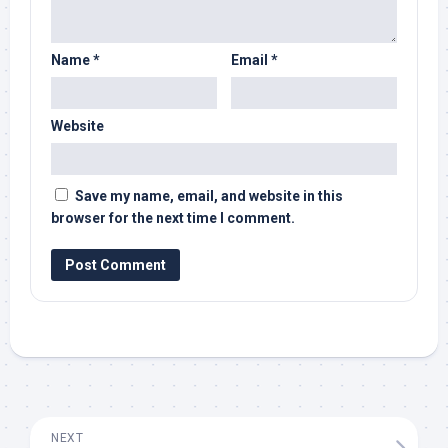
Name
*
Email
*
Website
Save my name, email, and website in this
browser for the next time I comment.
NEXT