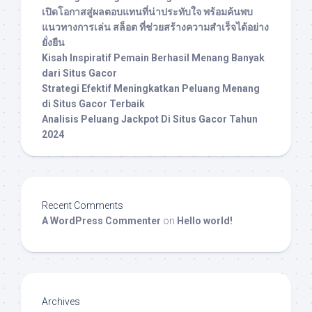
เปิดโอกาสสู่ผลตอบแทนที่น่าประทับใจ พร้อมค้นพบ
แนวทางการเล่น สล็อต ที่ช่วยสร้างความสำเร็จได้อย่าง
ยั่งยืน
Kisah Inspiratif Pemain Berhasil Menang Banyak
dari Situs Gacor
Strategi Efektif Meningkatkan Peluang Menang
di Situs Gacor Terbaik
Analisis Peluang Jackpot Di Situs Gacor Tahun
2024
Recent Comments
A WordPress Commenter
on
Hello world!
Archives