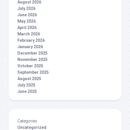
August 2026
July 2026
June 2026
May 2026
April 2026
March 2026
February 2026
January 2026
December 2025
November 2025
October 2025
September 2025
August 2025
July 2025
June 2025
Categories
Uncategorized