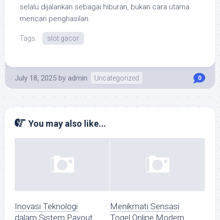
selalu dijalankan sebagai hiburan, bukan cara utama
mencari penghasilan.
Tags:
slot gacor
July 18, 2025
by
admin
Uncategorized
0
You may also like...
Inovasi Teknologi
Menikmati Sensasi
dalam Sistem Payout
Togel Online Modern