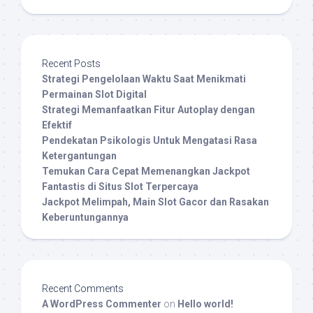
Recent Posts
Strategi Pengelolaan Waktu Saat Menikmati
Permainan Slot Digital
Strategi Memanfaatkan Fitur Autoplay dengan
Efektif
Pendekatan Psikologis Untuk Mengatasi Rasa
Ketergantungan
Temukan Cara Cepat Memenangkan Jackpot
Fantastis di Situs Slot Terpercaya
Jackpot Melimpah, Main Slot Gacor dan Rasakan
Keberuntungannya
Recent Comments
A WordPress Commenter
on
Hello world!