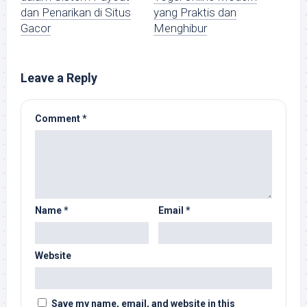
dan Penarikan di Situs
yang Praktis dan
Gacor
Menghibur
Leave a Reply
Comment
*
Name
*
Email
*
Website
Save my name, email, and website in this