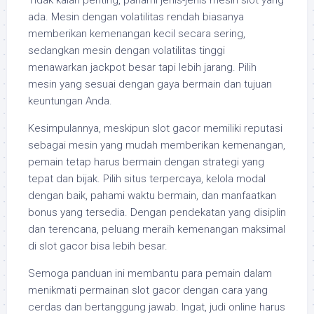
Tidak kalah penting, pahami jenis-jenis mesin slot yang
ada. Mesin dengan volatilitas rendah biasanya
memberikan kemenangan kecil secara sering,
sedangkan mesin dengan volatilitas tinggi
menawarkan jackpot besar tapi lebih jarang. Pilih
mesin yang sesuai dengan gaya bermain dan tujuan
keuntungan Anda.
Kesimpulannya, meskipun slot gacor memiliki reputasi
sebagai mesin yang mudah memberikan kemenangan,
pemain tetap harus bermain dengan strategi yang
tepat dan bijak. Pilih situs terpercaya, kelola modal
dengan baik, pahami waktu bermain, dan manfaatkan
bonus yang tersedia. Dengan pendekatan yang disiplin
dan terencana, peluang meraih kemenangan maksimal
di slot gacor bisa lebih besar.
Semoga panduan ini membantu para pemain dalam
menikmati permainan slot gacor dengan cara yang
cerdas dan bertanggung jawab. Ingat, judi online harus