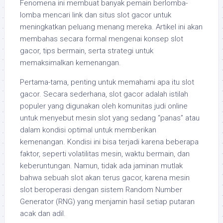
Fenomena ini membuat banyak pemain berlomba-
lomba mencari link dan situs slot gacor untuk
meningkatkan peluang menang mereka. Artikel ini akan
membahas secara formal mengenai konsep slot
gacor, tips bermain, serta strategi untuk
memaksimalkan kemenangan.
Pertama-tama, penting untuk memahami apa itu slot
gacor. Secara sederhana, slot gacor adalah istilah
populer yang digunakan oleh komunitas judi online
untuk menyebut mesin slot yang sedang “panas” atau
dalam kondisi optimal untuk memberikan
kemenangan. Kondisi ini bisa terjadi karena beberapa
faktor, seperti volatilitas mesin, waktu bermain, dan
keberuntungan. Namun, tidak ada jaminan mutlak
bahwa sebuah slot akan terus gacor, karena mesin
slot beroperasi dengan sistem Random Number
Generator (RNG) yang menjamin hasil setiap putaran
acak dan adil.